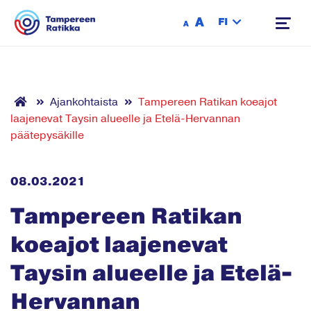
Siirry sisältöön
A
FI
A
Ajankohtaista
Tampereen Ratikan koeajot
laajenevat Taysin alueelle ja Etelä-Hervannan
päätepysäkille
08.03.2021
Tampereen Ratikan
koeajot laajenevat
Taysin alueelle ja Etelä-
Hervannan