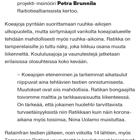
Petra Brunnila
projekti-insinööri
Raitiotieallianssista kertoo.
Koeajoja pyritään suorittamaan ruuhka-aikojen
ulkopuolella, mutta siirtymäajot varikolta koeajoalueelle
tehdään mahdollisesti myös ruuhka-aikoina. Ratikka on
tamperelaisille jo tuttu näky, joka liikkuu osana muuta
liikennettä. Koulutusajoja ja vaunutestejä jatketaan
erilaisissa olosuhteissa koko kevään.
– Koeajojen eteneminen ja tarkemmat aikataulut
riippuvat aina tehtävien testien onnistumisesta.
Muutokset ovat siis mahdollisia. Ratikan bongaajilta
toivomme malttia ja tarkkaavaisuutta liikenteessä.
On tärkeää, että jokainen huolehtii tarvittavista
turvaetäisyyksistä niin Ratikkaan kuin näin korona-
aikana myös toisiinsa, Niina Uolamo muistuttaa.
Ratainfran testien jälkeen, noin viikolta 14 lähtien, myös