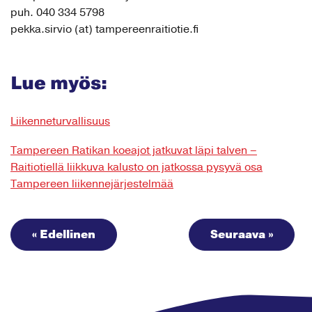
puh. 040 334 5798
pekka.sirvio (at) tampereenraitiotie.fi
Lue myös:
Liikenneturvallisuus
Tampereen Ratikan koeajot jatkuvat läpi talven –
Raitiotiellä liikkuva kalusto on jatkossa pysyvä osa
Tampereen liikennejärjestelmää
« Edellinen
Seuraava »