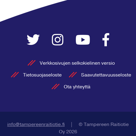
Verkkosivujen selkokielinen versio
Tietosuojaseloste
Saavutettavuusseloste
Ota yhteyttä
info@tampereenraitiotie.fi
|
© Tampereen Raitiotie
Oy 2026