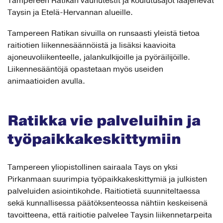
Tampereen Ratikan vaunutestit ja koulutusajot laajenevat
Taysin ja Etelä-Hervannan alueille.
Tampereen Ratikan sivuilla on runsaasti yleistä tietoa
raitiotien liikennesäännöistä ja lisäksi kaavioita
ajoneuvoliikenteelle, jalankulkijoille ja pyöräilijöille.
Liikennesääntöjä opastetaan myös useiden
animaatioiden avulla.
Ratikka vie palveluihin ja
työpaikkakeskittymiin
Tampereen yliopistollinen sairaala Tays on yksi
Pirkanmaan suurimpia työpaikkakeskittymiä ja julkisten
palveluiden asiointikohde. Raitiotietä suunniteltaessa
sekä kunnallisessa päätöksenteossa nähtiin keskeisenä
tavoitteena, että raitiotie palvelee Taysin liikennetarpeita