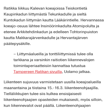
Ratikka liikkuu Kalevan koeajoissa Teiskontietä
Kaupinkadun liittymästä Tekunkadulle ja sieltä
Kuntokadun liittymän kautta Lääkärintielle. Hervannassa
koeajo-osuus lähtee Insinöörinkadulta Atomipolulta ja
etenee Arkkitehdinkadun ja edelleen Tohtorinpuiston
kautta Makkarajärvenkadulle ja Hervantajärven
päätepysäkille.
– Liittymäalueilla ja tonttiliittymissä tulee olla
tarkkana ja varsinkin raitiotien liikennevalojen
toimintaperiaatteisiin kannattaa tutustua
Tampereen Ratikan sivuilla
, Uolamo jatkaa.
Liikenteen sujuvuus varmistetaan uusilla koeajoalueilla
maanantaina ja tiistaina 15.-16.3. liikenteenohjaajilla.
Tielläliikkujien tulee siis kulkea ensisijaisesti
liikenteenohjaajien opasteiden mukaisesti, myös silloin,
kun liikennevalot ovat päällä. Liikenteenohjaajien