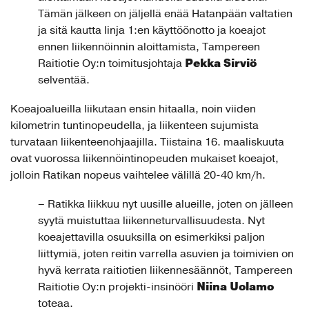
Tämän jälkeen on jäljellä enää Hatanpään valtatien
ja sitä kautta linja 1:en käyttöönotto ja koeajot
ennen liikennöinnin aloittamista, Tampereen
Pekka Sirviö
Raitiotie Oy:n toimitusjohtaja
selventää.
Koeajoalueilla liikutaan ensin hitaalla, noin viiden
kilometrin tuntinopeudella, ja liikenteen sujumista
turvataan liikenteenohjaajilla. Tiistaina 16. maaliskuuta
ovat vuorossa liikennöintinopeuden mukaiset koeajot,
jolloin Ratikan nopeus vaihtelee välillä 20-40 km/h.
– Ratikka liikkuu nyt uusille alueille, joten on jälleen
syytä muistuttaa liikenneturvallisuudesta. Nyt
koeajettavilla osuuksilla on esimerkiksi paljon
liittymiä, joten reitin varrella asuvien ja toimivien on
hyvä kerrata raitiotien liikennesäännöt, Tampereen
Niina Uolamo
Raitiotie Oy:n projekti-insinööri
toteaa.