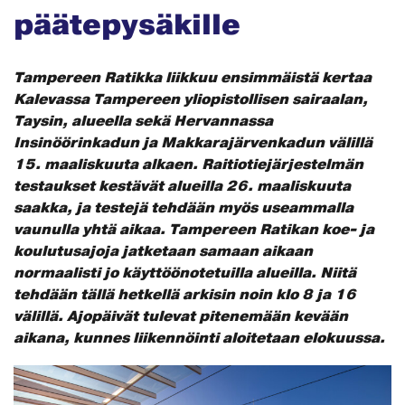
päätepysäkille
Tampereen Ratikka liikkuu ensimmäistä kertaa
Kalevassa Tampereen yliopistollisen sairaalan,
Taysin, alueella sekä Hervannassa
Insinöörinkadun ja Makkarajärvenkadun välillä
15. maaliskuuta alkaen. Raitiotiejärjestelmän
testaukset kestävät alueilla 26. maaliskuuta
saakka, ja testejä tehdään myös useammalla
vaunulla yhtä aikaa. Tampereen Ratikan koe- ja
koulutusajoja jatketaan samaan aikaan
normaalisti jo käyttöönotetuilla alueilla. Niitä
tehdään tällä hetkellä arkisin
noin klo 8 ja 16
välillä. Ajopäivät tulevat pitenemään kevään
aikana, kunnes liikennöinti aloitetaan elokuussa.