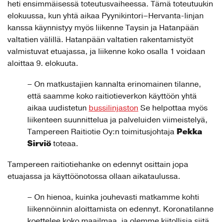
heti ensimmäisessä toteutusvaiheessa. Tämä toteutuukin
elokuussa, kun yhtä aikaa Pyynikintori–Hervanta-linjan
kanssa käynnistyy myös liikenne Taysin ja Hatanpään
valtatien välillä. Hatanpään valtatien rakentamistyöt
valmistuvat etuajassa, ja liikenne koko osalla 1 voidaan
aloittaa 9. elokuuta.
– On matkustajien kannalta erinomainen tilanne,
että saamme koko raitiotieverkon käyttöön yhtä
aikaa uudistetun
bussilinjaston
Se helpottaa myös
liikenteen suunnittelua ja palveluiden viimeistelyä,
Pekka
Tampereen Raitiotie Oy:n toimitusjohtaja
Sirviö
toteaa.
Tampereen raitiotiehanke on edennyt osittain jopa
etuajassa ja käyttöönotossa ollaan aikataulussa.
– On hienoa, kuinka jouhevasti matkamme kohti
liikennöinnin aloittamista on edennyt. Koronatilanne
koettelee koko maailmaa, ja olemme kiitollisia siitä,