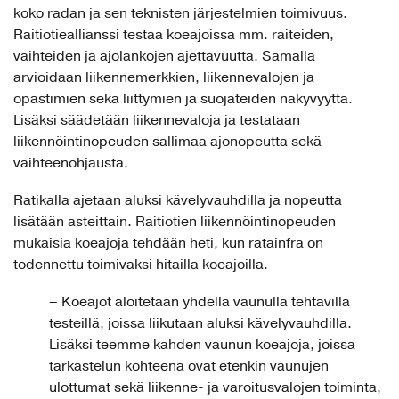
koko radan ja sen teknisten järjestelmien toimivuus.
Raitiotieallianssi testaa koeajoissa mm. raiteiden,
vaihteiden ja ajolankojen ajettavuutta. Samalla
arvioidaan liikennemerkkien, liikennevalojen ja
opastimien sekä liittymien ja suojateiden näkyvyyttä.
Lisäksi säädetään liikennevaloja ja testataan
liikennöintinopeuden sallimaa ajonopeutta sekä
vaihteenohjausta.
Ratikalla ajetaan aluksi kävelyvauhdilla ja nopeutta
lisätään asteittain. Raitiotien liikennöintinopeuden
mukaisia koeajoja tehdään heti, kun ratainfra on
todennettu toimivaksi hitailla koeajoilla.
– Koeajot aloitetaan yhdellä vaunulla tehtävillä
testeillä, joissa liikutaan aluksi kävelyvauhdilla.
Lisäksi teemme kahden vaunun koeajoja, joissa
tarkastelun kohteena ovat etenkin vaunujen
ulottumat sekä liikenne- ja varoitusvalojen toiminta,