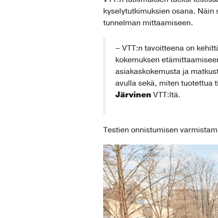
kyselytutkimuksien osana. Näin 
tunnelman mittaamiseen.
– VTT:n tavoitteena on kehit
kokemuksen etämittaamiseen.
asiakaskokemusta ja matkusta
avulla sekä, miten tuotettua
Järvinen
VTT:ltä.
Testien onnistumisen varmistamis