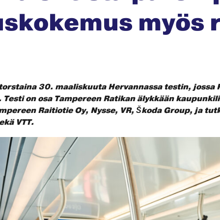
uskokemus myös 
torstaina 30. maaliskuuta Hervannassa testin, jossa 
a. Testi on osa Tampereen Ratikan älykkään kaupunkili
Tampereen Raitiotie Oy, Nysse, VR, Škoda Group, ja t
sekä VTT.