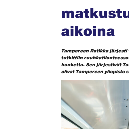
matkust
aikoina
Tampereen Ratikka järjesti 
tutkittiin ruuhkatilanteess
hanketta. Sen järjestivät 
olivat Tampereen yliopisto 