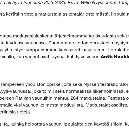
sä oli hyvä tunnelma 30.3.2023. Kuva: Wille Nyyssönen/ Tamp
 kerättiin tietoja matkustajalaskentajärjestelmästä, lippulai
dataa matkustajalaskentajärjestelmämme tarkkuudesta sekä 
teita täydessä vaunussa. Saamamme tiedon perusteella pys
ja yhteistyökumppaniemme kanssa ratkaisuita mm. lippulaitteid
Antti Hauk
selle, kun vaunut ovat täynnä, kehitysinsinööri
Tampereen yliopiston opiskelijoita sekä Nyssen testilaborator
Lyyli-vaunussa, joka toimii sekä normaalissa liikennöinnissä, 
pereen Ratikan vaunuihin mahtuu 264 matkustajaa. Testissä o
kemalla yksi vaunun kolmesta moduulista. Matkustajat osallistui
ilaisia tietoja.
 siitä, kuinka helpottaa vaunun lippulaitteiden käyttöä silloin, 