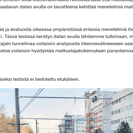
saatavan datan avulla on tavoitteena kehittää menetelmiä mat
tää ja evaluoida oikeassa ympäristössä erilaisia menetelmiä i
 Tässä testissä kerätyn datan avulla lähdemme tutkimaan, mit
jien tunnelmaa voitaisiin analysoida liikennevälineeseen ase
 tietoa voitaisiin hyödyntää matkustajakokemuksen parantamisek
eksi testistä ei tiedotettu etukäteen.