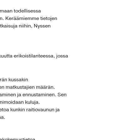
imaan todellisessa
een. Keräämiemme tietojen
kaisuja niihin, Nyssen
utta erikoistilanteessa, jossa
rän kussakin
den matkustajien määrän.
aaminen ja ennustaminen. Sen
nimoidaan kuluja.
etoa kunkin raitiovaunun ja
aa.
ajakokemustietoa