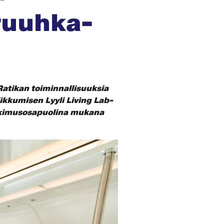
ruuhka-
Ratikan toiminnallisuuksia
ikkumisen Lyyli Living Lab-
utkimusosapuolina mukana