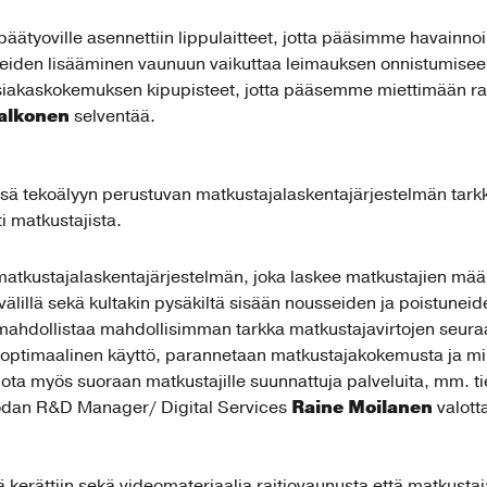
päätyoville asennettiin lippulaitteet, jotta pääsimme havainno
itteiden lisääminen vaunuun vaikuttaa leimauksen onnistumis
iakaskokemuksen kipupisteet, jotta pääsemme miettimään rat
Salkonen
selventää.
sä tekoälyyn perustuvan matkustajalaskentajärjestelmän tarkku
i matkustajista.
matkustajalaskentajärjestelmän, joka laskee matkustajien mää
lillä sekä kultakin pysäkiltä sisään nousseiden ja poistunei
 mahdollistaa mahdollisimman tarkka matkustajavirtojen seur
n optimaalinen käyttö, parannetaan matkustajakokemusta ja mi
ota myös suoraan matkustajille suunnattuja palveluita, mm. ti
Raine Moilanen
kodan R&D Manager/ Digital Services
valott
ä kerättiin sekä videomateriaalia raitiovaunusta että matkust