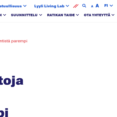
A
FI
stuullisuus
Lyyli Living Lab
A
N
SUUNNITTELU
RATIKAN TAIDE
OTA YHTEYTTÄ
entistä parempi
toja
pi