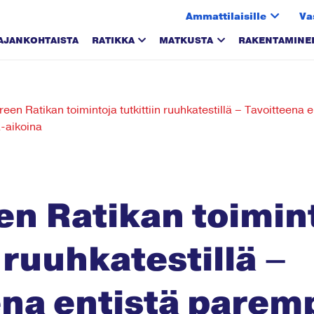
Ammattilaisille
Va
AJANKOHTAISTA
RATIKKA
MATKUSTA
RAKENTAMINE
en Ratikan toimintoja tutkittiin ruuhkatestillä – Tavoitteena 
-aikoina
n Ratikan toimin
n ruuhkatestillä –
ena entistä parem