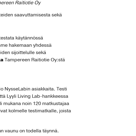
ereen Raitiotie Oy
tteiden saavuttamisesta sekä
testata käytännössä
tymme hakemaan yhdessä
en sijoittelulle sekä
ka
Tampereen Raitiotie Oy:stä
io NysseLabin asiakkaita. Testi
että Lyyli Living Lab-hankkeessa
li mukana noin 120 matkustajaa
vat kolmelle testimatkalle, joista
kun vaunu on todella täynnä.