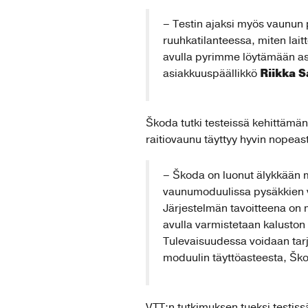
– Testin ajaksi myös vaunun 
ruuhkatilanteessa, miten la
avulla pyrimme löytämään as
Riikka 
asiakkuuspäällikkö
Škoda tutki testeissä kehittämän
raitiovaunu täyttyy hyvin nopeast
– Škoda on luonut älykkään 
vaunumoduulissa pysäkkien vä
Järjestelmän tavoitteena on
avulla varmistetaan kalusto
Tulevaisuudessa voidaan tarj
moduulin täyttöasteesta, Š
VTT:n tutkimuksen tueksi testiss