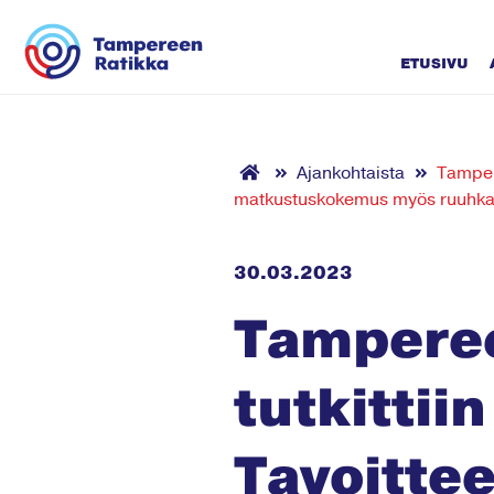
Siirry sisältöön
ETUSIVU
Ajankohtaista
Tampere
matkustuskokemus myös ruuhka
30.03.2023
Tamperee
tutkittii
Tavoitte