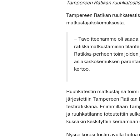
Tampereen Ratikan ruuhkatestis
Tampereen Ratikan ruuhkatestissä
matkustajakokemuksesta.
– Tavoitteenamme oli saada 
ratikkamatkustamisen tilan
Ratikka-perheen toimijoiden 
asiakaskokemuksen parantami
kertoo.
Ruuhkatestin matkustajina toimi 
järjestettiin Tampereen Ratikan 
testiratikkana. Enimmillään Tam
ja ruuhkatilanne toteutettiin sul
kussakin keskityttiin keräämään er
Nysse keräsi testin avulla tietoa