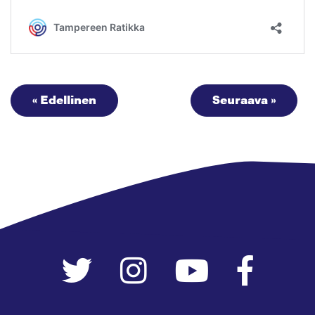
« Edellinen
Seuraava »