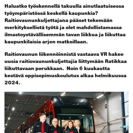
Haluatko työskennellä takuulla ainutlaatuisessa
työympäristössä keskellä kaupunkia?
Raitiovaununkuljettajana pääset tekemään
merkityksellistä työtä ja olet mahdollistamassa
ilmastoystävällisemmän tavan liikkua ja liikuttaa
kaupunkilaisia arjen matkoillaan.
Raitiovaunun liikennöinnistä vastaava VR hakee
uusia raitiovaununkuljettajia liittymään Ratikkaa
liikuttavaan porukkaan. Noin 6 kuukautta
kestävä oppisopimuskoulutus alkaa helmikuussa
2024.