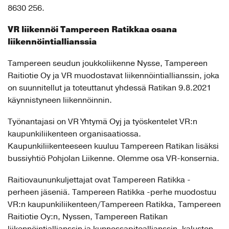
8630 256.
VR liikennöi Tampereen Ratikkaa osana
liikennöintiallianssia
Tampereen seudun joukkoliikenne Nysse, Tampereen
Raitiotie Oy ja VR muodostavat liikennöintiallianssin, joka
on suunnitellut ja toteuttanut yhdessä Ratikan 9.8.2021
käynnistyneen liikennöinnin.
Työnantajasi on VR Yhtymä Oyj ja työskentelet VR:n
kaupunkiliikenteen organisaatiossa.
Kaupunkiliikenteeseen kuuluu Tampereen Ratikan lisäksi
bussiyhtiö Pohjolan Liikenne. Olemme osa VR-konsernia.
Raitiovaununkuljettajat ovat Tampereen Ratikka -
perheen jäseniä. Tampereen Ratikka -perhe muodostuu
VR:n kaupunkiliikenteen/Tampereen Ratikka, Tampereen
Raitiotie Oy:n, Nyssen, Tampereen Ratikan
liikennöintiallianssin ja kunnossapitoallianssin, kaluston