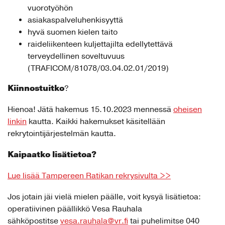
vuorotyöhön
asiakaspalveluhenkisyyttä
hyvä suomen kielen taito
raideliikenteen kuljettajilta edellytettävä
terveydellinen soveltuvuus
(TRAFICOM/81078/03.04.02.01/2019)
Kiinnostuitko
?
Hienoa! Jätä hakemus 15.10.2023 mennessä
oheisen
linkin
kautta. Kaikki hakemukset käsitellään
rekrytointijärjestelmän kautta.
Kaipaatko lisätietoa?
Lue lisää Tampereen Ratikan rekrysivulta >>
Jos jotain jäi vielä mielen päälle, voit kysyä lisätietoa:
operatiivinen päällikkö Vesa Rauhala
sähköpostitse
vesa.rauhala@vr.fi
tai puhelimitse 040