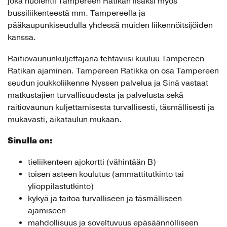
joka huolehtii Tampereen Ratikan lisäksi myös
bussiliikenteestä mm. Tampereella ja
pääkaupunkiseudulla yhdessä muiden liikennöitsijöiden
kanssa.
Raitiovaununkuljettajana tehtäviisi kuuluu Tampereen
Ratikan ajaminen. Tampereen Ratikka on osa Tampereen
seudun joukkoliikenne Nyssen palvelua ja Sinä vastaat
matkustajien turvallisuudesta ja palvelusta sekä
raitiovaunun kuljettamisesta turvallisesti, täsmällisesti ja
mukavasti, aikataulun mukaan.
Sinulla on:
tieliikenteen ajokortti (vähintään B)
toisen asteen koulutus (ammattitutkinto tai
ylioppilastutkinto)
kykyä ja taitoa turvalliseen ja täsmälliseen
ajamiseen
mahdollisuus ja soveltuvuus epäsäännölliseen