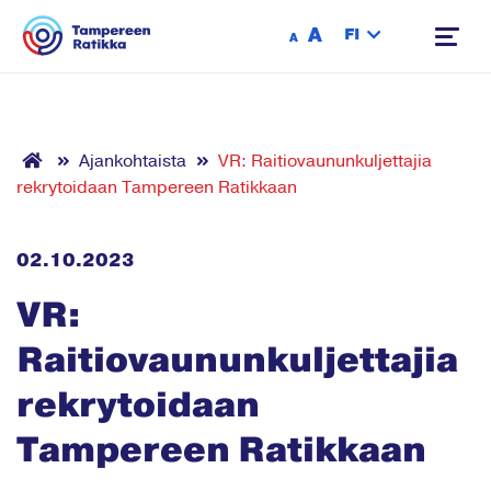
Siirry sisältöön
A
FI
A
Ajankohtaista
VR: Raitiovaununkuljettajia
rekrytoidaan Tampereen Ratikkaan
02.10.2023
VR:
Raitiovaununkuljettajia
rekrytoidaan
Tampereen Ratikkaan