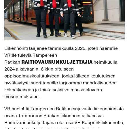
Liikennöinti laajenee tammikuulla 2025, joten haemme
VR:lle tulevia Tampereen
RAITIOVAUNUNKULJETTAJIA
Ratikan
helmikuulla
2024 alkavaan n. 6 kk:n pituiseen
oppisopimuskoulutukseen, jonka jälkeen koulutuksen
hyväksytysti suorittaneille tarjoamme mahdollisuuden
kokoaikaiseen ja toistaiseksi voimassa olevaan
työsopimukseen.
VR huolehtii Tampereen Ratikan sujuvasta liikennöinnistä
osana Tampereen Ratikan liikennöintiallianssia.
Raitiovaununkuljettajana olet osa VR Kaupunkiliikennettä,