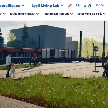
A
FI
stuullisuus
Lyyli Living Lab
A
N
SUUNNITTELU
RATIKAN TAIDE
OTA YHTEYTTÄ