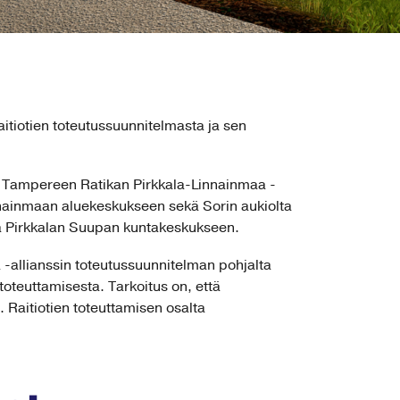
itiotien toteutussuunnitelmasta ja sen
3. Tampereen Ratikan Pirkkala-Linnainmaa -
innainmaan aluekeskukseen sekä Sorin aukiolta
a Pirkkalan Suupan kuntakeskukseen.
 -allianssin toteutussuunnitelman pohjalta
toteuttamisesta. Tarkoitus on, että
 Raitiotien toteuttamisen osalta