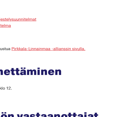
ärjestelysuunnitelmat
itelma
utustua
Pirkkala-Linnainmaa -allianssin sivulla.
ähettäminen
klo 12.
n vastaanottajat