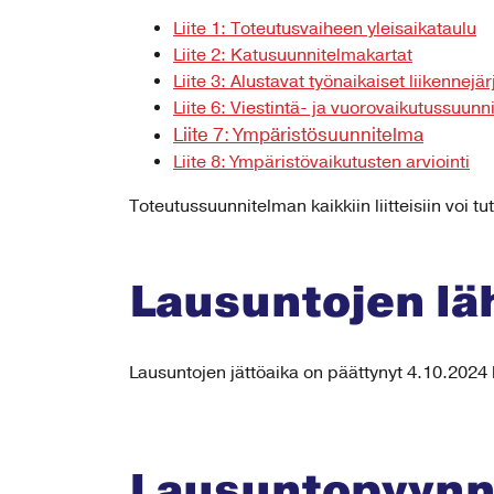
Liite 1: Toteutusvaiheen yleisaikataulu
Liite 2: Katusuunnitelmakartat
Liite 3: Alustavat työnaikaiset liikennej
Liite 6: Viestintä- ja vuorovaikutussuunn
Liite 7: Ympäristösuunnitelma
Liite 8: Ympäristövaikutusten arviointi
Toteutussuunnitelman kaikkiin liitteisiin voi t
Lausuntojen l
Lausuntojen jättöaika on päättynyt 4.10.2024 
Lausuntopyynnö