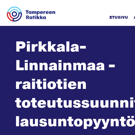
Siirry sisältöön
ETUSIVU
Pirkkala-
Linnainmaa -
raitiotien
toteutussuunn
lausuntopyynt