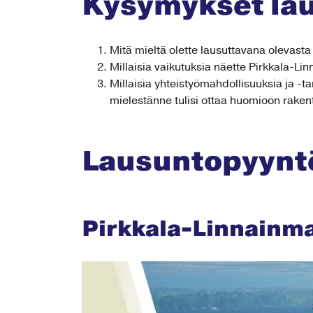
Kysymykset lau
Mitä mieltä olette lausuttavana olevast
Millaisia vaikutuksia näette Pirkkala-Lin
Millaisia yhteistyömahdollisuuksia ja -
mielestänne tulisi ottaa huomioon rake
Lausuntopyynt
Pirkkala-Linnainma