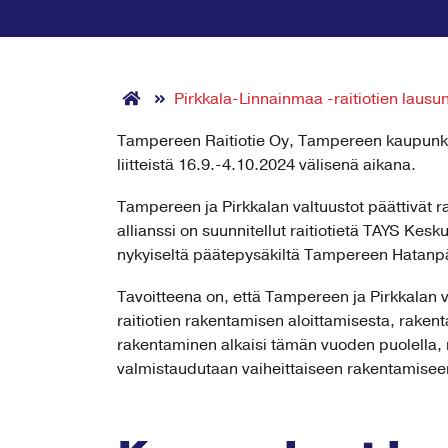
Pirkkala-Linnainmaa -raitiotien lausu
Tampereen Raitiotie Oy, Tampereen kaupunki j
liitteistä 16.9.-4.10.2024 välisenä aikana.
Tampereen ja Pirkkalan valtuustot päättivät 
allianssi on suunnitellut raitiotietä TAYS K
nykyiseltä päätepysäkiltä Tampereen Hatanp
Tavoitteena on, että Tampereen ja Pirkkalan 
raitiotien rakentamisen aloittamisesta, rakent
rakentaminen alkaisi tämän vuoden puolella, m
valmistaudutaan vaiheittaiseen rakentamisee