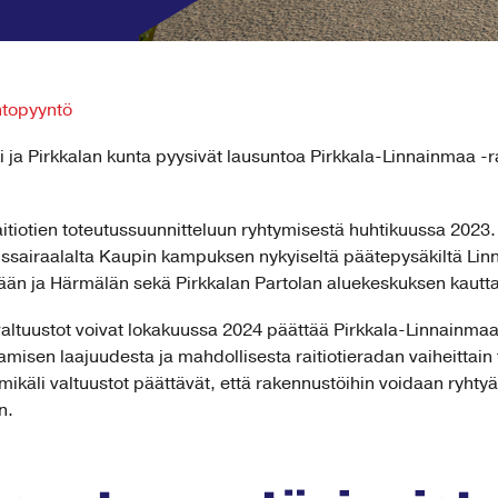
ntopyyntö
a Pirkkalan kunta pyysivät lausuntoa Pirkkala-Linnainmaa -ra
raitiotien toteutussuunnitteluun ryhtymisestä huhtikuussa 202
eskussairaalalta Kaupin kampuksen nykyiseltä päätepysäkiltä L
ään ja Härmälän sekä Pirkkalan Partolan aluekeskuksen kautt
valtuustot voivat lokakuussa 2024 päättää Pirkkala-Linnainmaa
amisen laajuudesta ja mahdollisesta raitiotieradan vaiheittain 
ikäli valtuustot päättävät, että rakennustöihin voidaan ryhtyä.
n.