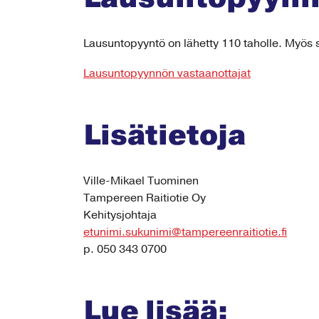
Lausuntopyyntö on lähetty 110 taholle. Myös s
Lausuntopyynnön vastaanottajat
Lisätietoja
Ville-Mikael Tuominen
Tampereen Raitiotie Oy
Kehitysjohtaja
etunimi.sukunimi@tampereenraitiotie.fi
p. 050 343 0700
Lue lisää: