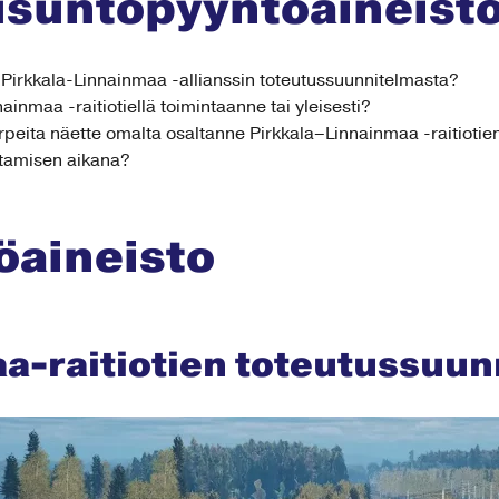
suntopyyntöaineist
a Pirkkala-Linnainmaa -allianssin toteutussuunnitelmasta?
nainmaa -raitiotiellä toimintaanne tai yleisesti?
tarpeita näette omalta osaltanne Pirkkala–Linnainmaa -raitiot
ntamisen aikana?
öaineisto
a-raitiotien toteutussuun