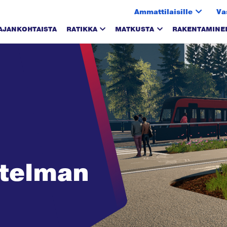
Ammattilaisille
Va
AJANKOHTAISTA
RATIKKA
MATKUSTA
RAKENTAMINE
itelman
ö