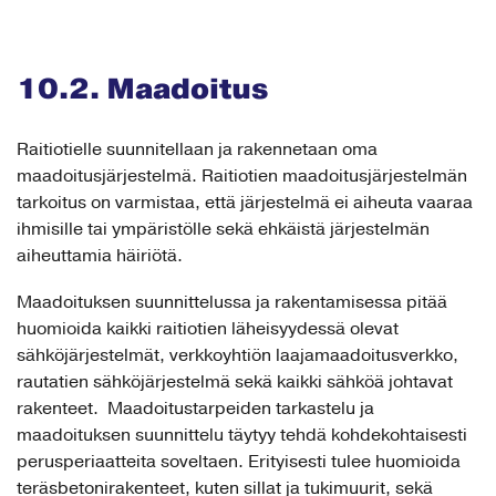
10.2. Maadoitus
Raitiotielle suunnitellaan ja rakennetaan oma
maadoitusjärjestelmä. Raitiotien maadoitusjärjestelmän
tarkoitus on varmistaa, että järjestelmä ei aiheuta vaaraa
ihmisille tai ympäristölle sekä ehkäistä järjestelmän
aiheuttamia häiriötä.
Maadoituksen suunnittelussa ja rakentamisessa pitää
huomioida kaikki raitiotien läheisyydessä olevat
sähköjärjestelmät, verkkoyhtiön laajamaadoitusverkko,
rautatien sähköjärjestelmä sekä kaikki sähköä johtavat
rakenteet. Maadoitustarpeiden tarkastelu ja
maadoituksen suunnittelu täytyy tehdä kohdekohtaisesti
perusperiaatteita soveltaen. Erityisesti tulee huomioida
teräsbetonirakenteet, kuten sillat ja tukimuurit, sekä