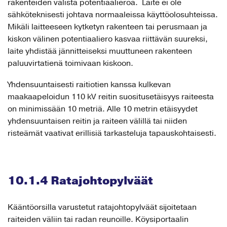
rakenteiden välistä potentiaalieroa. Laite ei ole
sähköteknisesti johtava normaaleissa käyttöolosuhteissa.
Mikäli laitteeseen kytketyn rakenteen tai perusmaan ja
kiskon välinen potentiaaliero kasvaa riittävän suureksi,
laite yhdistää jännitteiseksi muuttuneen rakenteen
paluuvirtatienä toimivaan kiskoon.
Yhdensuuntaisesti raitiotien kanssa kulkevan
maakaapeloidun 110 kV reitin suositusetäisyys raiteesta
on minimissään 10 metriä. Alle 10 metrin etäisyydet
yhdensuuntaisen reitin ja raiteen välillä tai niiden
risteämät vaativat erillisiä tarkasteluja tapauskohtaisesti.
10.1.4 Ratajohtopylväät
Kääntöorsilla varustetut ratajohtopylväät sijoitetaan
raiteiden väliin tai radan reunoille. Köysiportaalin