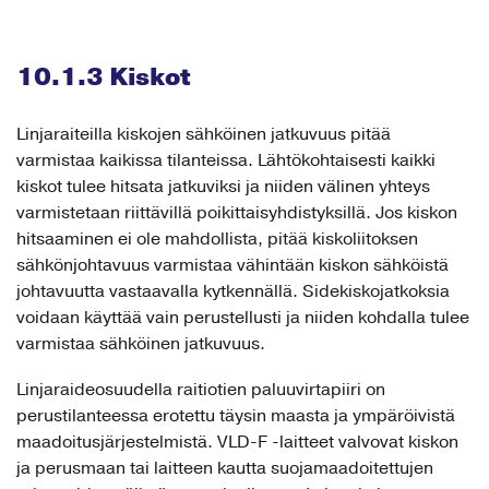
10.1.3 Kiskot
Linjaraiteilla kiskojen sähköinen jatkuvuus pitää
varmistaa kaikissa tilanteissa. Lähtökohtaisesti kaikki
kiskot tulee hitsata jatkuviksi ja niiden välinen yhteys
varmistetaan riittävillä poikittaisyhdistyksillä. Jos kiskon
hitsaaminen ei ole mahdollista, pitää kiskoliitoksen
sähkönjohtavuus varmistaa vähintään kiskon sähköistä
johtavuutta vastaavalla kytkennällä. Sidekiskojatkoksia
voidaan käyttää vain perustellusti ja niiden kohdalla tulee
varmistaa sähköinen jatkuvuus.
Linjaraideosuudella raitiotien paluuvirtapiiri on
perustilanteessa erotettu täysin maasta ja ympäröivistä
maadoitusjärjestelmistä. VLD-F -laitteet valvovat kiskon
ja perusmaan tai laitteen kautta suojamaadoitettujen