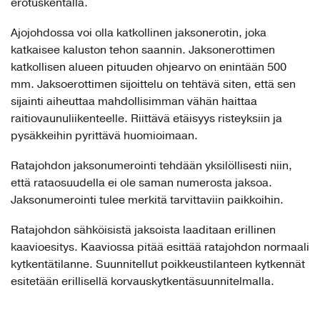
erotuskentällä.
Ajojohdossa voi olla katkollinen jaksonerotin, joka
katkaisee kaluston tehon saannin. Jaksonerottimen
katkollisen alueen pituuden ohjearvo on enintään 500
mm. Jaksoerottimen sijoittelu on tehtävä siten, että sen
sijainti aiheuttaa mahdollisimman vähän haittaa
raitiovaunuliikenteelle. Riittävä etäisyys risteyksiin ja
pysäkkeihin pyrittävä huomioimaan.
Ratajohdon jaksonumerointi tehdään yksilöllisesti niin,
että rataosuudella ei ole saman numerosta jaksoa.
Jaksonumerointi tulee merkitä tarvittaviin paikkoihin.
Ratajohdon sähköisistä jaksoista laaditaan erillinen
kaavioesitys. Kaaviossa pitää esittää ratajohdon normaali
kytkentätilanne. Suunnitellut poikkeustilanteen kytkennät
esitetään erillisellä korvauskytkentäsuunnitelmalla.