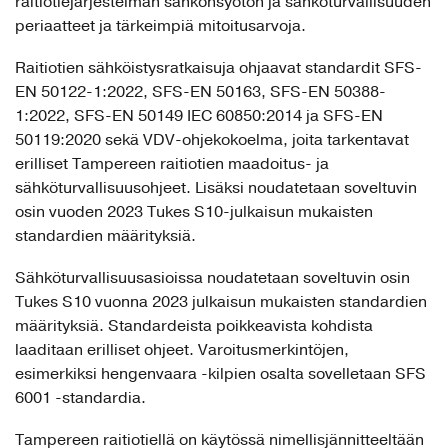
raitiotiejärjestelmän sähkönsyötön ja sähköturvallisuuden
periaatteet ja tärkeimpiä mitoitusarvoja.
Raitiotien sähköistysratkaisuja ohjaavat standardit SFS-
EN 50122-1:2022, SFS-EN 50163, SFS-EN 50388-
1:2022, SFS-EN 50149 IEC 60850:2014 ja SFS-EN
50119:2020 sekä VDV-ohjekokoelma, joita tarkentavat
erilliset Tampereen raitiotien maadoitus- ja
sähköturvallisuusohjeet. Lisäksi noudatetaan soveltuvin
osin vuoden 2023 Tukes S10-julkaisun mukaisten
standardien määrityksiä.
Sähköturvallisuusasioissa noudatetaan soveltuvin osin
Tukes S10 vuonna 2023 julkaisun mukaisten standardien
määrityksiä. Standardeista poikkeavista kohdista
laaditaan erilliset ohjeet. Varoitusmerkintöjen,
esimerkiksi hengenvaara -kilpien osalta sovelletaan SFS
6001 -standardia.
Tampereen raitiotiellä on käytössä nimellisjännitteeltään