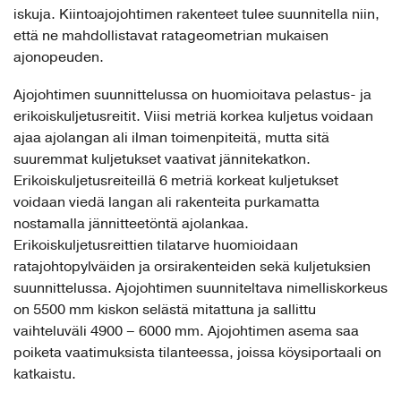
iskuja. Kiintoajojohtimen rakenteet tulee suunnitella niin,
että ne mahdollistavat ratageometrian mukaisen
ajonopeuden.
Ajojohtimen suunnittelussa on huomioitava pelastus- ja
erikoiskuljetusreitit. Viisi metriä korkea kuljetus voidaan
ajaa ajolangan ali ilman toimenpiteitä, mutta sitä
suuremmat kuljetukset vaativat jännitekatkon.
Erikoiskuljetusreiteillä 6 metriä korkeat kuljetukset
voidaan viedä langan ali rakenteita purkamatta
nostamalla jännitteetöntä ajolankaa.
Erikoiskuljetusreittien tilatarve huomioidaan
ratajohtopylväiden ja orsirakenteiden sekä kuljetuksien
suunnittelussa. Ajojohtimen suunniteltava nimelliskorkeus
on 5500 mm kiskon selästä mitattuna ja sallittu
vaihteluväli 4900 – 6000 mm. Ajojohtimen asema saa
poiketa vaatimuksista tilanteessa, joissa köysiportaali on
katkaistu.