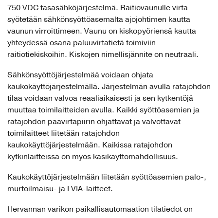
750 VDC tasasähköjärjestelmä. Raitiovaunulle virta
syötetään sähkönsyöttöasemalta ajojohtimen kautta
vaunun virroittimeen. Vaunu on kiskopyöriensä kautta
yhteydessä osana paluuvirtatietä toimiviin
raitiotiekiskoihin. Kiskojen nimellisjännite on neutraali.
Sähkönsyöttöjärjestelmää voidaan ohjata
kaukokäyttöjärjestelmällä. Järjestelmän avulla ratajohdon
tilaa voidaan valvoa reaaliaikaisesti ja sen kytkentöjä
muuttaa toimilaitteiden avulla. Kaikki syöttöasemien ja
ratajohdon päävirtapiirin ohjattavat ja valvottavat
toimilaitteet liitetään ratajohdon
kaukokäyttöjärjestelmään. Kaikissa ratajohdon
kytkinlaitteissa on myös käsikäyttömahdollisuus.
Kaukokäyttöjärjestelmään liitetään syöttöasemien palo-,
murtoilmaisu- ja LVIA-laitteet.
Hervannan varikon paikallisautomaation tilatiedot on