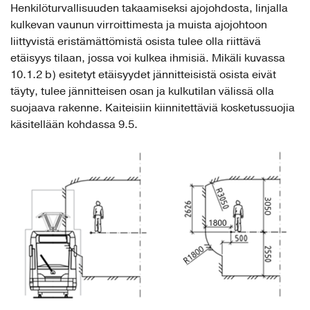
Henkilöturvallisuuden takaamiseksi ajojohdosta, linjalla
kulkevan vaunun virroittimesta ja muista ajojohtoon
liittyvistä eristämättömistä osista tulee olla riittävä
etäisyys tilaan, jossa voi kulkea ihmisiä. Mikäli kuvassa
10.1.2 b) esitetyt etäisyydet jännitteisistä osista eivät
täyty, tulee jännitteisen osan ja kulkutilan välissä olla
suojaava rakenne. Kaiteisiin kiinnitettäviä kosketussuojia
käsitellään kohdassa 9.5.