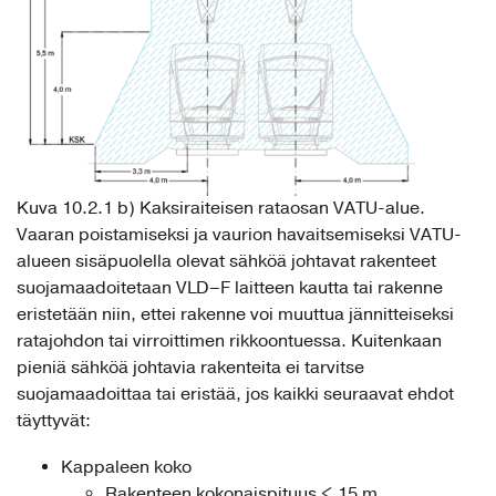
Kuva 10.2.1 b) Kaksiraiteisen rataosan VATU-alue.
Vaaran poistamiseksi ja vaurion havaitsemiseksi VATU-
alueen sisäpuolella olevat sähköä johtavat rakenteet
suojamaadoitetaan VLD–F laitteen kautta tai rakenne
eristetään niin, ettei rakenne voi muuttua jännitteiseksi
ratajohdon tai virroittimen rikkoontuessa. Kuitenkaan
pieniä sähköä johtavia rakenteita ei tarvitse
suojamaadoittaa tai eristää, jos kaikki seuraavat ehdot
täyttyvät:
Kappaleen koko
Rakenteen kokonaispituus < 15 m