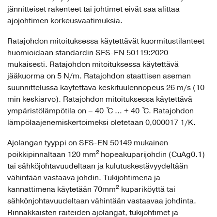
jännitteiset rakenteet tai johtimet eivät saa alittaa
ajojohtimen korkeusvaatimuksia.
Ratajohdon mitoituksessa käytettävät kuormitustilanteet
huomioidaan standardin SFS-EN 50119:2020
mukaisesti. Ratajohdon mitoituksessa käytettävä
jääkuorma on 5 N/m. Ratajohdon staattisen aseman
suunnittelussa käytettävä keskituulennopeus 26 m/s (10
min keskiarvo). Ratajohdon mitoituksessa käytettävä
ympäristölämpötila on – 40 ͒C … + 40 ͒C. Ratajohdon
lämpölaajenemiskertoimeksi oletetaan 0,000017 1/K.
Ajolangan tyyppi on SFS-EN 50149 mukainen
2
poikkipinnaltaan 120 mm
hopeakuparijohdin (CuAg0.1)
tai sähköjohtavuudeltaan ja kulutuskestävyydeltään
vähintään vastaava johdin. Tukijohtimena ja
2
kannattimena käytetään 70mm
kupariköyttä tai
sähkönjohtavuudeltaan vähintään vastaavaa johdinta.
Rinnakkaisten raiteiden ajolangat, tukijohtimet ja