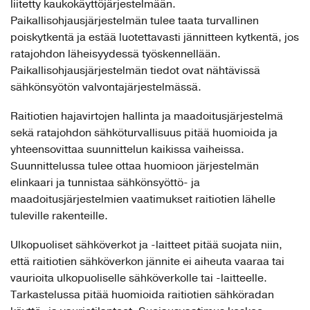
liitetty kaukokäyttöjärjestelmään.
Paikallisohjausjärjestelmän tulee taata turvallinen
poiskytkentä ja estää luotettavasti jännitteen kytkentä, jos
ratajohdon läheisyydessä työskennellään.
Paikallisohjausjärjestelmän tiedot ovat nähtävissä
sähkönsyötön valvontajärjestelmässä.
Raitiotien hajavirtojen hallinta ja maadoitusjärjestelmä
sekä ratajohdon sähköturvallisuus pitää huomioida ja
yhteensovittaa suunnittelun kaikissa vaiheissa.
Suunnittelussa tulee ottaa huomioon järjestelmän
elinkaari ja tunnistaa sähkönsyöttö- ja
maadoitusjärjestelmien vaatimukset raitiotien lähelle
tuleville rakenteille.
Ulkopuoliset sähköverkot ja -laitteet pitää suojata niin,
että raitiotien sähköverkon jännite ei aiheuta vaaraa tai
vaurioita ulkopuoliselle sähköverkolle tai -laitteelle.
Tarkastelussa pitää huomioida raitiotien sähköradan