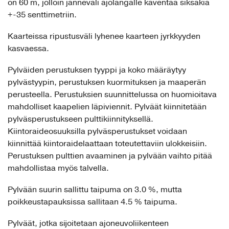
on 60 m, jolloin jänneväli ajolangalle kaventaa siksakia
+-35 senttimetriin.
Kaarteissa ripustusväli lyhenee kaarteen jyrkkyyden
kasvaessa.
Pylväiden perustuksen tyyppi ja koko määräytyy
pylvästyypin, perustuksen kuormituksen ja maaperän
perusteella. Perustuksien suunnittelussa on huomioitava
mahdolliset kaapelien läpiviennit. Pylväät kiinnitetään
pylväsperustukseen pulttikiinnityksellä.
Kiintoraideosuuksilla pylväsperustukset voidaan
kiinnittää kiintoraidelaattaan toteutettaviin ulokkeisiin.
Perustuksen pulttien avaaminen ja pylvään vaihto pitää
mahdollistaa myös talvella.
Pylvään suurin sallittu taipuma on 3.0 %, mutta
poikkeustapauksissa sallitaan 4.5 % taipuma.
Pylväät, jotka sijoitetaan ajoneuvoliikenteen