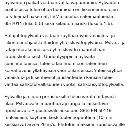
pylväiden paikat voidaan valita vapaammin. Pylväiden
asettelussa tulee ottaa huomioon eri liikennemuotojen
tarvitsemat näkemät, LVM:n asetus näkemäalueista
65/2011 (luku 5.5) sekä kiilautumisriski (luku 5.1.6).
Ratajohtopylväitä voidaan käyttää myös valaistus- ja
liikenteenohjauslaitteiden yhteiskäyttöpylväinä. Pylväs- ja
ratajohtorakenne sekä yhteiskäyttö määritellään
tapauskohtaisesti. Uudentyyppisiä pylväitä
suunniteltaessa, tulee ottaa huomioon rakenteen
korvattavuus yllättävissä vauriotilanteissa. Yhteiskäyttöä
valaistus- ja liikenteenohjauslaitteiden kanssa tulee
välttää sähköturvallisuuden vuoksi sähkönsyöttöpylväillä.
Pylväille ja niiden perustuksille tulee varata riittävästi
tilaa. Pylväsvälin määrittää ajolangalla laskettava
ripustusväli. Ripustusväli lasketaan SFS-EN 50119
mukaisesti, käyttäen keskituulennopeutena (10 min
keskiarvo) arvoa 26 m/s. Ehdoton maksimi ripustusvälille