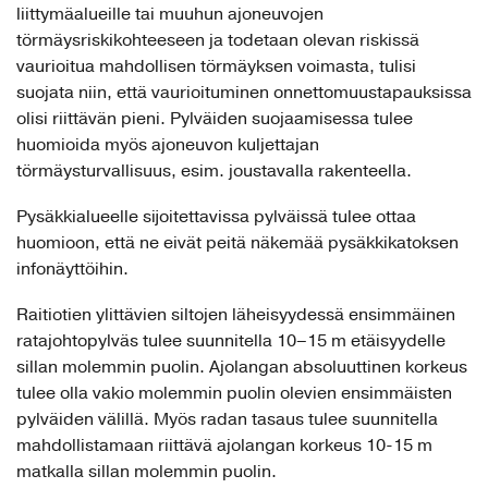
liittymäalueille tai muuhun ajoneuvojen
törmäysriskikohteeseen ja todetaan olevan riskissä
vaurioitua mahdollisen törmäyksen voimasta, tulisi
suojata niin, että vaurioituminen onnettomuustapauksissa
olisi riittävän pieni. Pylväiden suojaamisessa tulee
huomioida myös ajoneuvon kuljettajan
törmäysturvallisuus, esim. joustavalla rakenteella.
Pysäkkialueelle sijoitettavissa pylväissä tulee ottaa
huomioon, että ne eivät peitä näkemää pysäkkikatoksen
infonäyttöihin.
Raitiotien ylittävien siltojen läheisyydessä ensimmäinen
ratajohtopylväs tulee suunnitella 10–15 m etäisyydelle
sillan molemmin puolin. Ajolangan absoluuttinen korkeus
tulee olla vakio molemmin puolin olevien ensimmäisten
pylväiden välillä. Myös radan tasaus tulee suunnitella
mahdollistamaan riittävä ajolangan korkeus 10-15 m
matkalla sillan molemmin puolin.