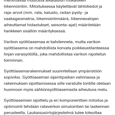
merkittävää muutosta aikataulun mukaiseen
liikennöintiin. Mitoituksessa käytettävät lähtötiedot ja
raja-arvot (mm. rata, kalusto, radan pysty- ja
vaakageometria, liikennöintimäärä, liikennevalojen
aiheuttamat hidastukset, seisonta-ajat) määritetään
hankkeen sisällön määrityksessä.
Varikon syöttöasemaa ei kahdenneta, mutta varikon
syöttöasema on mahdollista korvata poikkeustilanteessa
linjan varasyötöllä, joka mahdollistaa varikon rajoitetun
toiminnan.
Syöttöasemarakennukset suunnitellaan ympäristöön
sopiviksi. Syöttöaseman sijaintipaikan valinnassa ja
rakennuksen sijoittamisessa sille varatulle tontille otetaan
huomioon myös sähkönsyöttöasemasta aiheutuva melu.
Syöttöasemien sijoittelu ja eri komponenttien mitoitus ja
optimointi tehdään rataverkon simulointien tai laskennan
perusteella. Laukaisusiirtojärjestelmä tulee toteuttaa