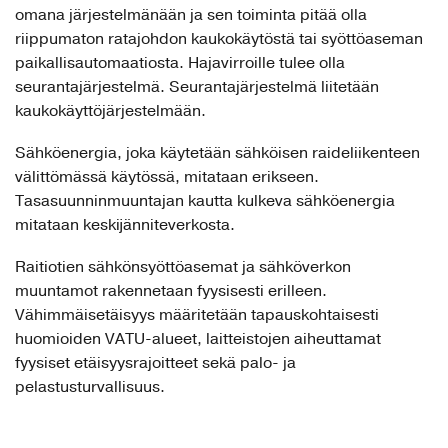
omana järjestelmänään ja sen toiminta pitää olla
riippumaton ratajohdon kaukokäytöstä tai syöttöaseman
paikallisautomaatiosta. Hajavirroille tulee olla
seurantajärjestelmä. Seurantajärjestelmä liitetään
kaukokäyttöjärjestelmään.
Sähköenergia, joka käytetään sähköisen raideliikenteen
välittömässä käytössä, mitataan erikseen.
Tasasuunninmuuntajan kautta kulkeva sähköenergia
mitataan keskijänniteverkosta.
Raitiotien sähkönsyöttöasemat ja sähköverkon
muuntamot rakennetaan fyysisesti erilleen.
Vähimmäisetäisyys määritetään tapauskohtaisesti
huomioiden VATU-alueet, laitteistojen aiheuttamat
fyysiset etäisyysrajoitteet sekä palo- ja
pelastusturvallisuus.