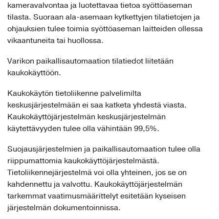
kameravalvontaa ja luotettavaa tietoa syöttöaseman
tilasta. Suoraan ala-asemaan kytkettyjen tilatietojen ja
ohjauksien tulee toimia syöttöaseman laitteiden ollessa
vikaantuneita tai huollossa.
Varikon paikallisautomaation tilatiedot liitetään
kaukokäyttöön.
Kaukokäytön tietoliikenne palvelimilta
keskusjärjestelmään ei saa katketa yhdestä viasta.
Kaukokäyttöjärjestelmän keskusjärjestelmän
käytettävyyden tulee olla vähintään 99,5%.
Suojausjärjestelmien ja paikallisautomaation tulee olla
riippumattomia kaukokäyttöjärjestelmästä.
Tietoliikennejärjestelmä voi olla yhteinen, jos se on
kahdennettu ja valvottu. Kaukokäyttöjärjestelmän
tarkemmat vaatimusmäärittelyt esitetään kyseisen
järjestelmän dokumentoinnissa.