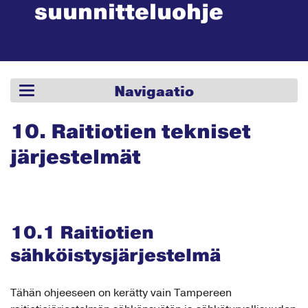
suunnit­teluohje
Navigaatio
10. Raitiotien tekniset
järjestelmät
10.1 Raitiotien
sähköistysjärjestelmä
Tähän ohjeeseen on kerätty vain Tampereen