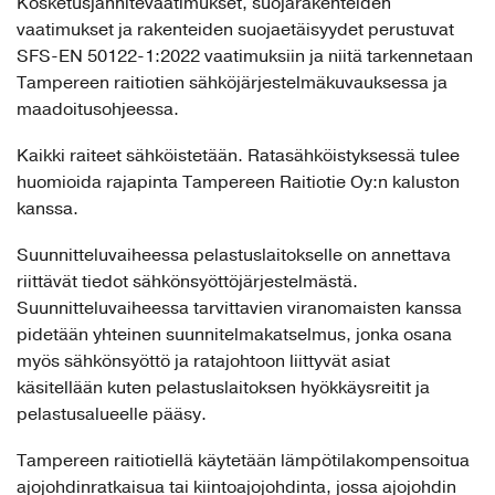
Kosketusjännitevaatimukset, suojarakenteiden
vaatimukset ja rakenteiden suojaetäisyydet perustuvat
SFS-EN 50122-1:2022 vaatimuksiin ja niitä tarkennetaan
Tampereen raitiotien sähköjärjestelmäkuvauksessa ja
maadoitusohjeessa.
Kaikki raiteet sähköistetään. Ratasähköistyksessä tulee
huomioida rajapinta Tampereen Raitiotie Oy:n kaluston
kanssa.
Suunnitteluvaiheessa pelastuslaitokselle on annettava
riittävät tiedot sähkönsyöttöjärjestelmästä.
Suunnitteluvaiheessa tarvittavien viranomaisten kanssa
pidetään yhteinen suunnitelmakatselmus, jonka osana
myös sähkönsyöttö ja ratajohtoon liittyvät asiat
käsitellään kuten pelastuslaitoksen hyökkäysreitit ja
pelastusalueelle pääsy.
Tampereen raitiotiellä käytetään lämpötilakompensoitua
ajojohdinratkaisua tai kiintoajojohdinta, jossa ajojohdin