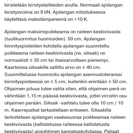
kiristetään kiristyslaitteiden avulla. Normaali ajolangan
kiristysvoima on 8 kN. Ajolangan mitoituksessa
käytettävä maksilämpenemä on +10 K.
Ajolangan maksimipoikkeama on raiteen keskiviivasta
(tuulikuormitus huomioiden) 50 cm. Ajolangan
kiinnityspisteiden kohdalla ajolangan suunniteltu
poikkeama raiteen keskiviivasta (ns. siksak) on
normaalisti ± 35 cm tai itseisarvoltaan pienempi.
Kaarteissa siksakille sallittu arvo on ± 40 cm.
Suunnittelussa huomioitu ajolangan asennustoleranssi
kiinnityspisteessä on ± 5 cm, kuitenkin enintään ± 50 cm.
Ohjaimen pituus tulee valita siten, että ohjaimen perä on
vähintään 1,15 m päässä keskiviivasta, jottei virroitin osu
ohjaimen perään. Siksak -vaihtelu tulee olla 10 cm / 10
m. Kaarrepaikat tarkastellaan erikseen. Siksakilla
tarkoitetaan ajolangan vaakasuoraa poikkeamaa raiteen
keskiviivasta (kallistetussa raiteessa kallistetusta
keskiviivasta) ajojohtimen kannatuskohdassa. Paljaat