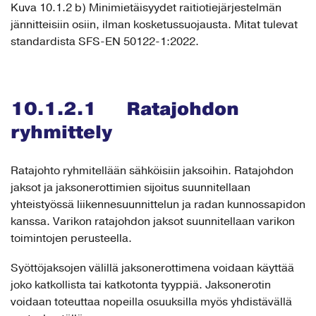
Kuva 10.1.2 b) Minimietäisyydet raitiotiejärjestelmän
jännitteisiin osiin, ilman kosketussuojausta. Mitat tulevat
standardista SFS-EN 50122-1:2022.
10.1.2.1 Ratajohdon
ryhmittely
Ratajohto ryhmitellään sähköisiin jaksoihin. Ratajohdon
jaksot ja jaksonerottimien sijoitus suunnitellaan
yhteistyössä liikennesuunnittelun ja radan kunnossapidon
kanssa. Varikon ratajohdon jaksot suunnitellaan varikon
toimintojen perusteella.
Syöttöjaksojen välillä jaksonerottimena voidaan käyttää
joko katkollista tai katkotonta tyyppiä. Jaksonerotin
voidaan toteuttaa nopeilla osuuksilla myös yhdistävällä