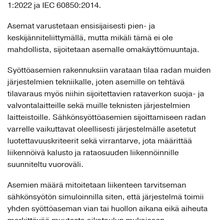
1:2022 ja IEC 60850:2014.
Asemat varustetaan ensisijaisesti pien- ja
keskijänniteliittymällä, mutta mikäli tämä ei ole
mahdollista, sijoitetaan asemalle omakäyttömuuntaja.
Syöttöasemien rakennuksiin varataan tilaa radan muiden
järjestelmien tekniikalle, joten asemille on tehtävä
tilavaraus myös niihin sijoitettavien rataverkon suoja- ja
valvontalaitteille sekä muille teknisten järjestelmien
laitteistoille. Sähkönsyöttöasemien sijoittamiseen radan
varrelle vaikuttavat oleellisesti järjestelmälle asetetut
luotettavuuskriteerit sekä virrantarve, jota määrittää
liikennöivä kalusto ja rataosuuden liikennöinnille
suunniteltu vuoroväli.
Asemien määrä mitoitetaan liikenteen tarvitseman
sähkönsyötön simuloinnilla siten, että järjestelmä toimii
yhden syöttöaseman vian tai huollon aikana eikä aiheuta