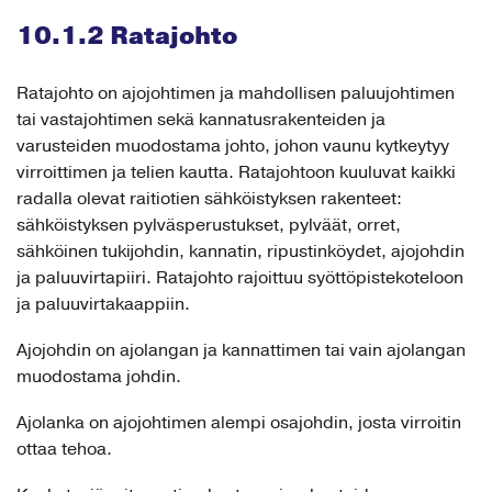
10.1.2 Ratajohto
Ratajohto on ajojohtimen ja mahdollisen paluujohtimen
tai vastajohtimen sekä kannatusrakenteiden ja
varusteiden muodostama johto, johon vaunu kytkeytyy
virroittimen ja telien kautta. Ratajohtoon kuuluvat kaikki
radalla olevat raitiotien sähköistyksen rakenteet:
sähköistyksen pylväsperustukset, pylväät, orret,
sähköinen tukijohdin, kannatin, ripustinköydet, ajojohdin
ja paluuvirtapiiri. Ratajohto rajoittuu syöttöpistekoteloon
ja paluuvirtakaappiin.
Ajojohdin on ajolangan ja kannattimen tai vain ajolangan
muodostama johdin.
Ajolanka on ajojohtimen alempi osajohdin, josta virroitin
ottaa tehoa.