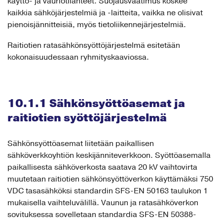
käyttö- ja vauriotilanteet. Suojausvaatimus koskee
kaikkia sähköjärjestelmiä ja -laitteita, vaikka ne olisivat
pienoisjännitteisiä, myös tietoliikennejärjestelmiä.
Raitiotien ratasähkönsyöttöjärjestelmä esitetään
kokonaisuudessaan ryhmityskaaviossa.
10.1.1 Sähkönsyöttöasemat ja
raitiotien syöttöjärjestelmä
Sähkönsyöttöasemat liitetään paikallisen
sähköverkkoyhtiön keskijänniteverkkoon. Syöttöasemalla
paikallisesta sähköverkosta saatava 20 kV vaihtovirta
muutetaan raitiotien sähkönsyöttöverkon käyttämäksi 750
VDC tasasähköksi standardin SFS-EN 50163 taulukon 1
mukaisella vaihteluvälillä. Vaunun ja ratasähköverkon
sovituksessa sovelletaan standardia SFS-EN 50388-