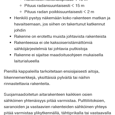
Pituus radansuuntaisesti < 15 m
Pituus radan poikkisuuntaisesti < 2 m
Henkilö pystyy näkemään koko rakenteen matkan ja
havaitsemaan, jos siihen on takertunut katkennut
johdin
Rakenne on erotettu muista johtavista rakenteista
Rakenteessa ei ole kaksoiseristämättömiä
sähköjärjestelmiä tai johtavia putkistoja
Rakenne ei sijaitse maadoitusohjeen mukaisella
laiturialueella
Pienillä kappaleilla tarkoitetaan ensisijaisesti aitoja,
liikennemerkkejä, yksittäisiä pylväitä tai näihin
rinnastettavia rakenteita.
Suojamaadoitetun aitarakenteen kaikkien osien
sähköinen yhtenäisyys pitää varmistaa. Pulttiliitoksien,
saranoiden ja vastaavien rakenteiden sähköinen yhteys
pitää varmistaa ylikytkennällä, tähtiprikalla tai vastaavalla