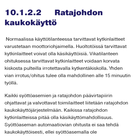
10.1.2.2 Ratajohdon
kaukokäyttö
Normaalissa käyttötilanteessa tarvittavat kytkinlaitteet
varustetaan moottoriohjaimella. Huoltotöissä tarvittavat
kytkinlaitteet voivat olla käsikäyttöisiä. Vikatilanteen
ohituksessa tarvittavat kytkinlaitteet voidaan korvata
kiskosta pulteilla irrotettavalla kytkentäkiskolla. Yhden
vian irrotus/ohitus tulee olla mahdollinen alle 15 minuutin
työllä.
Kaikki syöttöasemien ja ratajohdon päävirtapiirin
ohjattavat ja valvottavat toimilaitteet liitetään ratajohdon
kaukokäyttöjärjestelmään. Kaikissa ratajohdon
kytkinlaitteissa pitää olla käsikäyttömahdollisuus.
Syöttöaseman automaatiovian ohitusta ei saa tehdä
kaukokäyttöisesti, ellei syöttöasemalla ole