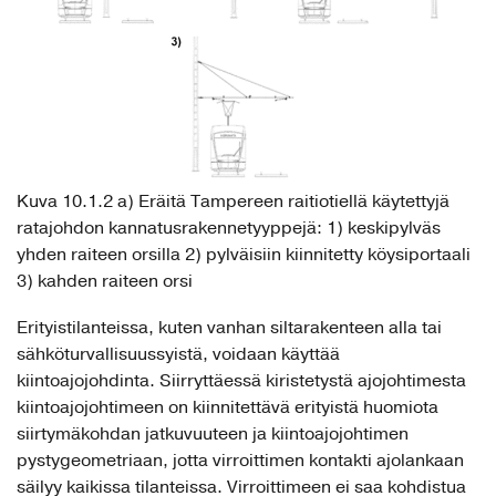
Kuva 10.1.2 a) Eräitä Tampereen raitiotiellä käytettyjä
ratajohdon kannatusrakennetyyppejä: 1) keskipylväs
yhden raiteen orsilla 2) pylväisiin kiinnitetty köysiportaali
3) kahden raiteen orsi
Erityistilanteissa, kuten vanhan siltarakenteen alla tai
sähköturvallisuussyistä, voidaan käyttää
kiintoajojohdinta. Siirryttäessä kiristetystä ajojohtimesta
kiintoajojohtimeen on kiinnitettävä erityistä huomiota
siirtymäkohdan jatkuvuuteen ja kiintoajojohtimen
pystygeometriaan, jotta virroittimen kontakti ajolankaan
säilyy kaikissa tilanteissa. Virroittimeen ei saa kohdistua