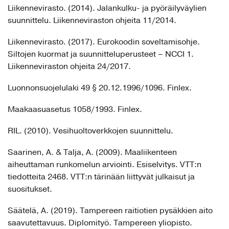
Liikennevirasto. (2014). Jalankulku- ja pyöräilyväylien
suunnittelu. Liikenneviraston ohjeita 11/2014.
Liikennevirasto. (2017). Eurokoodin soveltamisohje.
Siltojen kuormat ja suunnitteluperusteet – NCCI 1.
Liikenneviraston ohjeita 24/2017.
Luonnonsuojelulaki 49 § 20.12.1996/1096. Finlex.
Maakaasuasetus 1058/1993. Finlex.
RIL. (2010). Vesihuoltoverkkojen suunnittelu.
Saarinen, A. & Talja, A. (2009). Maaliikenteen
aiheuttaman runkomelun arviointi. Esiselvitys. VTT:n
tiedotteita 2468. VTT:n tärinään liittyvät julkaisut ja
suositukset.
Säätelä, A. (2019). Tampereen raitiotien pysäkkien aito
saavutettavuus. Diplomityö. Tampereen yliopisto.