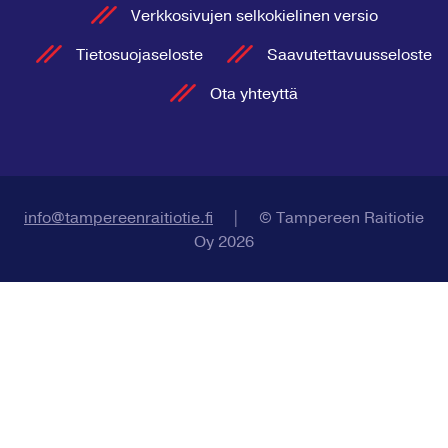
Verkkosivujen selkokielinen versio
Tietosuojaseloste
Saavutettavuusseloste
Ota yhteyttä
info@tampereenraitiotie.fi
|
© Tampereen Raitiotie
Oy 2026