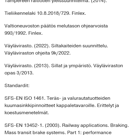
Tampereen raitiotien yleissuunnitelma. (2014).
Tieliikennelaki 10.8.2018/729. Finlex.
Valtioneuvoston päätös melutason ohjearvoista
993/1992. Finlex.
Väylävirasto. (2022). Siltakaiteiden suunnittelu.
Väyläviraston ohjeita 9k/2022.
Väylävirasto. (2013). Sillat ja ympäristö. Väyläviraston
opas 3/2013.
Standardit:
SFS-EN ISO 1461. Teräs- ja valurautatuotteiden
kuumasinkkipinnoitteet kappaletavaroille. Erittelyt ja
koestusmenetelmät.
SFS-EN 13452-1. (2003). Railway applications. Braking.
Mass transit brake systems. Part 1: performance