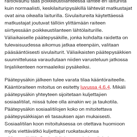
raitiovaunu taas poikkeustilanteessa lähtee eri laiturilta
kuin normaalisti, keskilaituripysäkillä lähtevät matkustajat
ovat aina oikealla laiturilla. Sivulaitureita käytettäessä
matkustajat joutuvat tällöin ylittämään raiteen
siirtyessään poikkeustilanteen lähtölaiturille.
Väliaikaiselle päätepysäkille, jonka kohdalta raidetta on
tulevaisuudessa aikomus jatkaa eteenpäin, valitaan
pääsääntöisesti sivulaiturit. Väliaikaisten päätepysäkkien
suunnittelussa varaudutaan niiden varusteluun jatkossa
linjaliikenteen normaaleiksi pysäkeiksi.
Päätepysäkin jälkeen tulee varata tilaa kääntöraiteelle.
Kääntöraiteen mitoitus on esitetty
luvussa 4.6.4
. Mikäli
päätepysäkin yhteyteen sijoitetaan kuljettajien
sosiaalitilat, niissä tulee olla ainakin wc ja taukotila.
Päätepysäkin sosiaalitilojen koko on mitoitettava
päätepysäkkiajan eli tasauksen ajan mukaisesti.
Sosiaalitilan koon mitoituksessa on otettava huomioon
myös viettävätkö kuljettajat ruokataukonsa