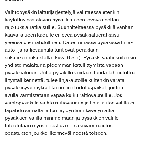
Vaihtopysäkin laiturijärjestelyjä valittaessa etenkin
käytettävissä olevan pysäkkialueen leveys asettaa
rajoituksia ratkaisuille. Suunniteltaessa pysäkkiä vanhan
kaava-alueen kadulle ei leveä pysäkkialueratkaisu
yleensä ole mahdollinen. Kapeimmassa pysäkissä linja-
auto- ja raitiovaunulaiturit ovat peräkkäin
sekaliikennekaistalla (kuva 6.5 d). Pysäkki vaatii kuitenkin
yhdistelmälaituria pidemmän katuliittymistä vapaan
pysäkkialueen. Jotta pysäkille voidaan tuoda tahdistettua
liityntäliikennettä, tulee linja-autoille kuitenkin varata
pysäkkisyvennykset tai erilliset odotuspaikat, joiden
avulla varmistetaan vapaa kulku raitiovaunuille. Jos
vaihtopysäkillä vaihto raitiovaunun ja linja-auton välillä ei
tapahdu samalla laiturilla, pyritään kävelymatka
pysäkkien välillä minimoimaan ja pysäkkien välille
toteutetaan myös opastus ml. näkövammaisten
opastuksen joukkoliikennevälineestä toiseen.