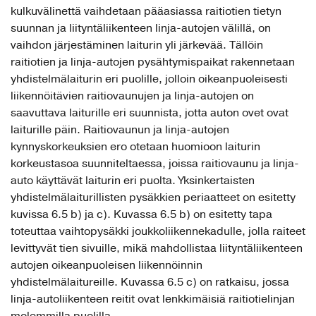
kulkuvälinettä vaihdetaan pääasiassa raitiotien tietyn
suunnan ja liityntäliikenteen linja-autojen välillä, on
vaihdon järjestäminen laiturin yli järkevää. Tällöin
raitiotien ja linja-autojen pysähtymispaikat rakennetaan
yhdistelmälaiturin eri puolille, jolloin oikeanpuoleisesti
liikennöitävien raitiovaunujen ja linja-autojen on
saavuttava laiturille eri suunnista, jotta auton ovet ovat
laiturille päin. Raitiovaunun ja linja-autojen
kynnyskorkeuksien ero otetaan huomioon laiturin
korkeustasoa suunniteltaessa, joissa raitiovaunu ja linja-
auto käyttävät laiturin eri puolta. Yksinkertaisten
yhdistelmälaiturillisten pysäkkien periaatteet on esitetty
kuvissa 6.5 b) ja c). Kuvassa 6.5 b) on esitetty tapa
toteuttaa vaihtopysäkki joukkoliikennekadulle, jolla raiteet
levittyvät tien sivuille, mikä mahdollistaa liityntäliikenteen
autojen oikeanpuoleisen liikennöinnin
yhdistelmälaitureille. Kuvassa 6.5 c) on ratkaisu, jossa
linja-autoliikenteen reitit ovat lenkkimäisiä raitiotielinjan