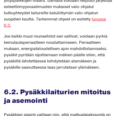
ylityspaikkojen määrä. Samalla voidaan helposti järjestää
esteettömyysvaatimusten mukaiset valo-ohjatut
kulkuyhteydet laitureille katuliittymän valo-ohjatun
suojatien kautta. Tarkemmat ohjeet on esitetty
luvussa
6.3.
Jos kaikki muut reunaehdot sen sallivat, voidaan pyrkiä
keinulautaperiaatteen noudattamiseen. Periaatteen
mukaan, energiataloudellisen ajon mahdollistamiseksi,
pysäkit pyritään sijoittamaan mäkien päälle siten, että
pysäkiltä lähdettäessä kiihdytetään alamäkeen ja
pysäkille saavuttaessa taas jarrutetaan ylämäkeen.
6.2. Pysäkkilaiturien mitoitus
ja asemointi
Pysäkkien sijainti valitaan niin, että matkustajakysyntä on