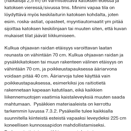
(halkaisija 2,5 m) on varmistettava katoksen edessä ja
katoksen vieressä/sivussa tms. Minimi vapaa tila on
löydyttävä myös keskilaiturin katoksen kohdalta, joten
esim. roska-astiat, opasteet, myyntiautomaatit ym pitää
sijoittaa katoksen keskilinjaan tai muuten siten, että kuvan
mukaiset tilat jäävät liikkumiseen.
Kulkua ohjaavan raidan etäisyys varoittavan laatan
reunasta on vähintään 70 cm. Kulkua ohjaavan raidan ja
pysäkkikatoksen tai muun rakenteen välinen etäisyys on
vähintään 70 cm, ja poikkeustapauksessa ääriarvona
voidaan pitää 40 cm. Ääriarvoja tulee käyttää vain
poikkeustapauksessa, esimerkiksi jos raitiotietä
rakennetaan kapeaan katutilaan, eikä kaikkien
liikennemuotojen vaatimia kaistaleveyksiä muuten saada
mahtumaan. Pysäkkien materiaaleista on kerrottu
tarkemmin luvussa 7.3.2. Pysäkeille tulee kaikkialla
suunnitella kiinteistä esteistä vapaaksi leveydeksi 225 cm
koneellisen kunnossapidon mahdollistamiseksi.