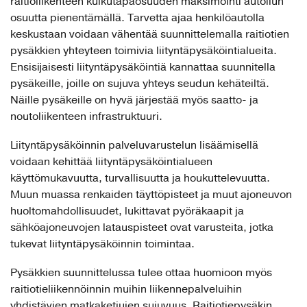
raitioliikenteen kulkutapaosuuden maksimointi autoilun
osuutta pienentämällä. Tarvetta ajaa henkilöautolla
keskustaan voidaan vähentää suunnittelemalla raitiotien
pysäkkien yhteyteen toimivia liityntäpysäköintialueita.
Ensisijaisesti liityntäpysäköintiä kannattaa suunnitella
pysäkeille, joille on sujuva yhteys seudun kehäteiltä.
Näille pysäkeille on hyvä järjestää myös saatto- ja
noutoliikenteen infrastruktuuri.
Liityntäpysäköinnin palveluvarustelun lisäämisellä
voidaan kehittää liityntäpysäköintialueen
käyttömukavuutta, turvallisuutta ja houkuttelevuutta.
Muun muassa renkaiden täyttöpisteet ja muut ajoneuvon
huoltomahdollisuudet, lukittavat pyöräkaapit ja
sähköajoneuvojen latauspisteet ovat varusteita, jotka
tukevat liityntäpysäköinnin toimintaa.
Pysäkkien suunnittelussa tulee ottaa huomioon myös
raitiotieliikennöinnin muihin liikennepalveluihin
yhdistävien matkaketjujen sujuvuus. Raitiotiepysäkin