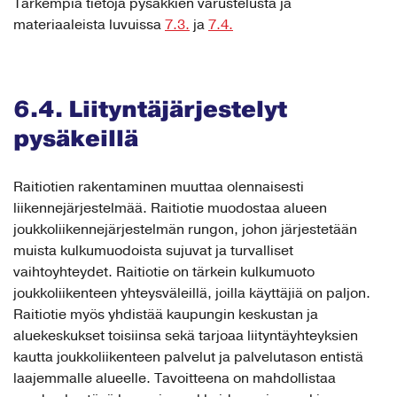
Tarkempia tietoja pysäkkien varustelusta ja
materiaaleista luvuissa
7.3.
ja
7.4.
6.4. Liityntäjärjestelyt
pysäkeillä
Raitiotien rakentaminen muuttaa olennaisesti
liikennejärjestelmää. Raitiotie muodostaa alueen
joukkoliikennejärjestelmän rungon, johon järjestetään
muista kulkumuodoista sujuvat ja turvalliset
vaihtoyhteydet. Raitiotie on tärkein kulkumuoto
joukkoliikenteen yhteysväleillä, joilla käyttäjiä on paljon.
Raitiotie myös yhdistää kaupungin keskustan ja
aluekeskukset toisiinsa sekä tarjoaa liityntäyhteyksien
kautta joukkoliikenteen palvelut ja palvelutason entistä
laajemmalle alueelle. Tavoitteena on mahdollistaa