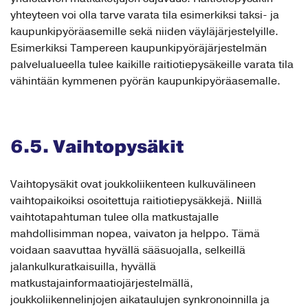
yhteyteen voi olla tarve varata tila esimerkiksi taksi- ja
kaupunkipyöräasemille sekä niiden väyläjärjestelyille.
Esimerkiksi Tampereen kaupunkipyöräjärjestelmän
palvelualueella tulee kaikille raitiotiepysäkeille varata tila
vähintään kymmenen pyörän kaupunkipyöräasemalle.
6.5. Vaihtopysäkit
Vaihtopysäkit ovat joukkoliikenteen kulkuvälineen
vaihtopaikoiksi osoitettuja raitiotiepysäkkejä. Niillä
vaihtotapahtuman tulee olla matkustajalle
mahdollisimman nopea, vaivaton ja helppo. Tämä
voidaan saavuttaa hyvällä sääsuojalla, selkeillä
jalankulkuratkaisuilla, hyvällä
matkustajainformaatiojärjestelmällä,
joukkoliikennelinjojen aikataulujen synkronoinnilla ja