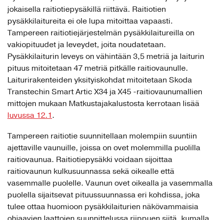
jokaisella raitiotiepysäkillä riittävä. Raitiotien
pysäkkilaitureita ei ole lupa mitoittaa vapaasti.
Tampereen raitiotiejärjestelmän pysäkkilaitureilla on
vakiopituudet ja leveydet, joita noudatetaan.
Pysäkkilaiturin leveys on vähintään 3,5 metriä ja laiturin
pituus mitoitetaan 47 metriä pitkälle raitiovaunulle.
Laiturirakenteiden yksityiskohdat mitoitetaan Skoda
Transtechin Smart Artic X34 ja X45 -raitiovaunumallien
mittojen mukaan Matkustajakalustosta kerrotaan lisää
luvussa 12.1
.
Tampereen raitiotie suunnitellaan molempiin suuntiin
ajettaville vaunuille, joissa on ovet molemmilla puolilla
raitiovaunua. Raitiotiepysäkki voidaan sijoittaa
raitiovaunun kulkusuunnassa sekä oikealle että
vasemmalle puolelle. Vaunun ovet oikealla ja vasemmalla
puolella sijaitsevat pituussuunnassa eri kohdissa, joka
tulee ottaa huomioon pysäkkilaiturien näkövammaisia
ohjaavien laattojen suunnittelussa riippuen siitä, kumalla