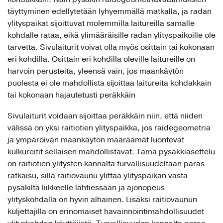
täyttyminen edellytetään lyhyemmällä matkalla, ja radan
ylityspaikat sijoittuvat molemmilla laitureilla samalle
kohdalle rataa, eikä ylimääräisille radan ylityspaikoille ole
tarvetta. Sivulaiturit voivat olla myös osittain tai kokonaan
eri kohdilla. Osittain eri kohdilla oleville laitureille on
harvoin perusteita, yleensä vain, jos maankäytön
puolesta ei ole mahdollista sijoittaa laitureita kohdakkain
tai kokonaan hajautetusti peräkkäin
Sivulaiturit voidaan sijoittaa peräkkäin niin, että niiden
välissä on yksi raitiotien ylityspaikka, jos raidegeometria
ja ympäröivän maankäytön määräämät luontevat
kulkureitit sellaisen mahdollistavat. Tämä pysäkkiasettelu
on raitiotien ylitysten kannalta turvallisuudeltaan paras
ratkaisu, sillä raitiovaunu ylittää ylityspaikan vasta
pysäkiltä liikkeelle lähtiessään ja ajonopeus
ylityskohdalla on hyvin alhainen. Lisäksi raitiovaunun
kuljettajilla on erinomaiset havainnointimahdollisuudet