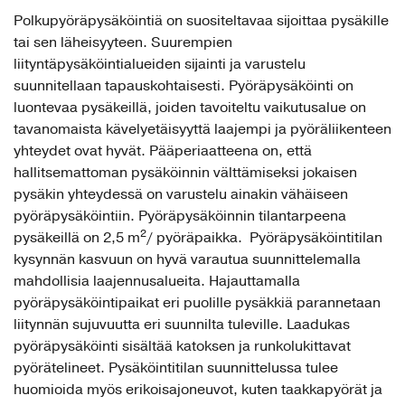
Polkupyöräpysäköintiä on suositeltavaa sijoittaa pysäkille
tai sen läheisyyteen. Suurempien
liityntäpysäköintialueiden sijainti ja varustelu
suunnitellaan tapauskohtaisesti. Pyöräpysäköinti on
luontevaa pysäkeillä, joiden tavoiteltu vaikutusalue on
tavanomaista kävelyetäisyyttä laajempi ja pyöräliikenteen
yhteydet ovat hyvät. Pääperiaatteena on, että
hallitsemattoman pysäköinnin välttämiseksi jokaisen
pysäkin yhteydessä on varustelu ainakin vähäiseen
pyöräpysäköintiin. Pyöräpysäköinnin tilantarpeena
2
pysäkeillä on 2,5 m
/ pyöräpaikka. Pyöräpysäköintitilan
kysynnän kasvuun on hyvä varautua suunnittelemalla
mahdollisia laajennusalueita. Hajauttamalla
pyöräpysäköintipaikat eri puolille pysäkkiä parannetaan
liitynnän sujuvuutta eri suunnilta tuleville. Laadukas
pyöräpysäköinti sisältää katoksen ja runkolukittavat
pyörätelineet. Pysäköintitilan suunnittelussa tulee
huomioida myös erikoisajoneuvot, kuten taakkapyörät ja