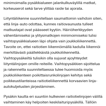
minimoimalla pysäkkialueen jalankulkuväylillä matkat,
korkeuserot sekä tarve ylittää raide tai ajorata.
Liityntäliikenne suunnitellaan saumattomin vaihdoin siten,
että linja-auto odottaa, kunnes raitiovaunusta tulleet
matkustajat ovat päässeet kyytiin. Häiriöherkkyyden
vähentämiseksi ja ylitysmatkojen minimoimiseksi tulisi
vaihtopysäkkialueen läpi ohjata vain joukkoliikennettä.
Tavoite on, ettei raitiotien liikennöimällä kadulla liikennöi
merkittävästi päällekkäistä joukkoliikennettä.
Vaihtopysäkeiltä tulisikin olla sujuvat ajoyhteydet
liityntälinjojen omille reiteille. Vaihtopysäkkien sijoittelua
ja rakennetta suunniteltaessa tulee huomioida myös
joukkoliikenteen poikittaisrunkolinjojen kehitys sekä
poikkeustilanteissa raitiotieliikennettä korvaavien linja-
autokuljetusten järjestäminen.
Pysäkin kautta eri suuntiin kulkevien raitiotielinjojen välillä
vaihtaminen käy helpoiten keskilaituripysäkillä. Tällöin