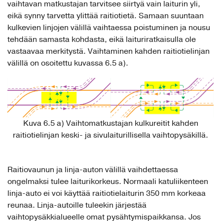
vaihtavan matkustajan tarvitsee siirtyä vain laiturin yli,
eikä synny tarvetta ylittää raitiotietä. Samaan suuntaan
kulkevien linjojen välillä vaihtaessa poistuminen ja nousu
tehdään samasta kohdasta, eikä laituriratkaisulla ole
vastaavaa merkitystä. Vaihtaminen kahden raitiotielinjan
välillä on osoitettu kuvassa 6.5 a).
Kuva 6.5 a) Vaihtomatkustajan kulkureitit kahden
raitiotielinjan keski- ja sivulaiturillisella vaihtopysäkillä.
Raitiovaunun ja linja-auton välillä vaihdettaessa
ongelmaksi tulee laiturikorkeus. Normaali katuliikenteen
linja-auto ei voi käyttää raitiotielaiturin 350 mm korkeaa
reunaa. Linja-autoille tuleekin järjestää
vaihtopysäkkialueelle omat pysähtymispaikkansa. Jos