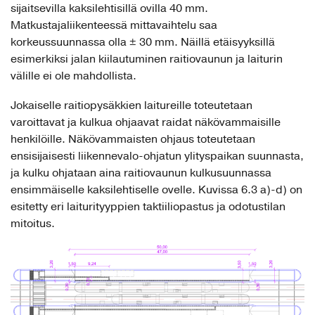
sijaitsevilla kaksilehtisillä ovilla 40 mm.
Matkustajaliikenteessä mittavaihtelu saa
korkeussuunnassa olla ± 30 mm. Näillä etäisyyksillä
esimerkiksi jalan kiilautuminen raitiovaunun ja laiturin
välille ei ole mahdollista.
Jokaiselle raitiopysäkkien laitureille toteutetaan
varoittavat ja kulkua ohjaavat raidat näkövammaisille
henkilöille. Näkövammaisten ohjaus toteutetaan
ensisijaisesti liikennevalo-ohjatun ylityspaikan suunnasta,
ja kulku ohjataan aina raitiovaunun kulkusuunnassa
ensimmäiselle kaksilehtiselle ovelle. Kuvissa 6.3 a)-d) on
esitetty eri laiturityyppien taktiiliopastus ja odotustilan
mitoitus.