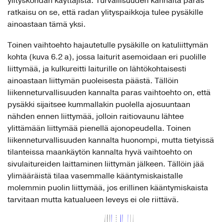
ylityskohdan käyttäjistä. Turvallisuuden kannalta paras
ratkaisu on se, että radan ylityspaikkoja tulee pysäkille
ainoastaan tämä yksi.
Toinen vaihtoehto hajautetulle pysäkille on katuliittymän
kohta (kuva 6.2 a), jossa laiturit asemoidaan eri puolille
liittymää, ja kulkureitti laiturille on lähtökohtaisesti
ainoastaan liittymän puoleisesta päästä. Tällöin
liikenneturvallisuuden kannalta paras vaihtoehto on, että
pysäkki sijaitsee kummallakin puolella ajosuuntaan
nähden ennen liittymää, jolloin raitiovaunu lähtee
ylittämään liittymää pienellä ajonopeudella. Toinen
liikenneturvallisuuden kannalta huonompi, mutta tietyissä
tilanteissa maankäytön kannalta hyvä vaihtoehto on
sivulaitureiden laittaminen liittymän jälkeen. Tällöin jää
ylimääräistä tilaa vasemmalle kääntymiskaistalle
molemmin puolin liittymää, jos erillinen kääntymiskaista
tarvitaan mutta katualueen leveys ei ole riittävä.