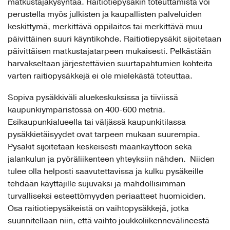
matkustajakysyntää. Raitiotiepysäkin toteuttamista voi
perustella myös julkisten ja kaupallisten palveluiden
keskittymä, merkittävä oppilaitos tai merkittävä muu
päivittäinen suuri käyntikohde. Raitiotiepysäkit sijoitetaan
päivittäisen matkustajatarpeen mukaisesti. Pelkästään
harvakseltaan järjestettävien suurtapahtumien kohteita
varten raitiopysäkkejä ei ole mielekästä toteuttaa.
Sopiva pysäkkiväli aluekeskuksissa ja tiiviissä
kaupunkiympäristössä on 400-600 metriä.
Esikaupunkialueella tai väljässä kaupunkitilassa
pysäkkietäisyydet ovat tarpeen mukaan suurempia.
Pysäkit sijoitetaan keskeisesti maankäyttöön sekä
jalankulun ja pyöräliikenteen yhteyksiin nähden. Niiden
tulee olla helposti saavutettavissa ja kulku pysäkeille
tehdään käyttäjille sujuvaksi ja mahdollisimman
turvalliseksi esteettömyyden periaatteet huomioiden.
Osa raitiotiepysäkeistä on vaihtopysäkkejä, jotka
suunnitellaan niin, että vaihto joukkoliikennevälineestä