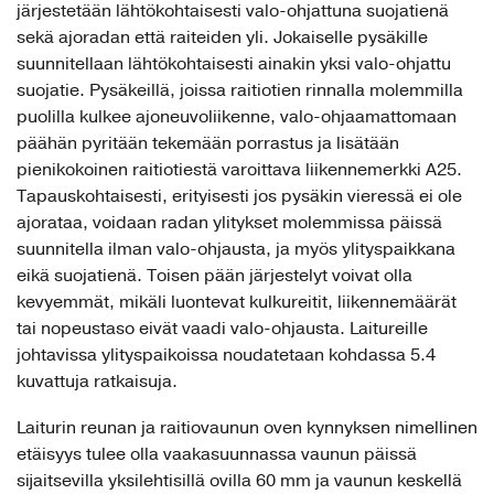
järjestetään lähtökohtaisesti valo-ohjattuna suojatienä
sekä ajoradan että raiteiden yli. Jokaiselle pysäkille
suunnitellaan lähtökohtaisesti ainakin yksi valo-ohjattu
suojatie. Pysäkeillä, joissa raitiotien rinnalla molemmilla
puolilla kulkee ajoneuvoliikenne, valo-ohjaamattomaan
päähän pyritään tekemään porrastus ja lisätään
pienikokoinen raitiotiestä varoittava liikennemerkki A25.
Tapauskohtaisesti, erityisesti jos pysäkin vieressä ei ole
ajorataa, voidaan radan ylitykset molemmissa päissä
suunnitella ilman valo-ohjausta, ja myös ylityspaikkana
eikä suojatienä. Toisen pään järjestelyt voivat olla
kevyemmät, mikäli luontevat kulkureitit, liikennemäärät
tai nopeustaso eivät vaadi valo-ohjausta. Laitureille
johtavissa ylityspaikoissa noudatetaan kohdassa 5.4
kuvattuja ratkaisuja.
Laiturin reunan ja raitiovaunun oven kynnyksen nimellinen
etäisyys tulee olla vaakasuunnassa vaunun päissä
sijaitsevilla yksilehtisillä ovilla 60 mm ja vaunun keskellä