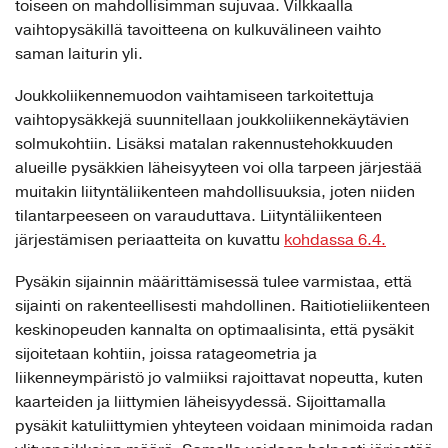
toiseen on mahdollisimman sujuvaa. Vilkkaalla
vaihtopysäkillä tavoitteena on kulkuvälineen vaihto
saman laiturin yli.
Joukkoliikennemuodon vaihtamiseen tarkoitettuja
vaihtopysäkkejä suunnitellaan joukkoliikennekäytävien
solmukohtiin. Lisäksi matalan rakennustehokkuuden
alueille pysäkkien läheisyyteen voi olla tarpeen järjestää
muitakin liityntäliikenteen mahdollisuuksia, joten niiden
tilantarpeeseen on varauduttava. Liityntäliikenteen
järjestämisen periaatteita on kuvattu
kohdassa 6.4.
Pysäkin sijainnin määrittämisessä tulee varmistaa, että
sijainti on rakenteellisesti mahdollinen. Raitiotieliikenteen
keskinopeuden kannalta on optimaalisinta, että pysäkit
sijoitetaan kohtiin, joissa ratageometria ja
liikenneympäristö jo valmiiksi rajoittavat nopeutta, kuten
kaarteiden ja liittymien läheisyydessä. Sijoittamalla
pysäkit katuliittymien yhteyteen voidaan minimoida radan