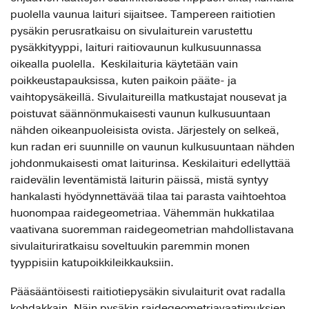
puolella vaunua laituri sijaitsee. Tampereen raitiotien
pysäkin perusratkaisu on sivulaiturein varustettu
pysäkkityyppi, laituri raitiovaunun kulkusuunnassa
oikealla puolella. Keskilaituria käytetään vain
poikkeustapauksissa, kuten paikoin pääte- ja
vaihtopysäkeillä. Sivulaitureilla matkustajat nousevat ja
poistuvat säännönmukaisesti vaunun kulkusuuntaan
nähden oikeanpuoleisista ovista. Järjestely on selkeä,
kun radan eri suunnille on vaunun kulkusuuntaan nähden
johdonmukaisesti omat laiturinsa. Keskilaituri edellyttää
raidevälin leventämistä laiturin päissä, mistä syntyy
hankalasti hyödynnettävää tilaa tai parasta vaihtoehtoa
huonompaa raidegeometriaa. Vähemmän hukkatilaa
vaativana suoremman raidegeometrian mahdollistavana
sivulaituriratkaisu soveltuukin paremmin monen
tyyppisiin katupoikkileikkauksiin.
Pääsääntöisesti raitiotiepysäkin sivulaiturit ovat radalla
kohdakkain. Näin pysäkin raidegeometriavaatimuksien