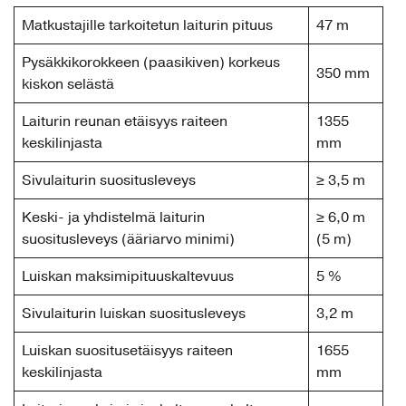
Matkustajille tarkoitetun laiturin pituus
47 m
Pysäkkikorokkeen (paasikiven) korkeus
350 mm
kiskon selästä
Laiturin reunan etäisyys raiteen
1355
keskilinjasta
mm
Sivulaiturin suositusleveys
≥ 3,5 m
Keski- ja yhdistelmä laiturin
≥ 6,0 m
suositusleveys (ääriarvo minimi)
(5 m)
Luiskan maksimipituuskaltevuus
5 %
Sivulaiturin luiskan suositusleveys
3,2 m
Luiskan suositusetäisyys raiteen
1655
keskilinjasta
mm