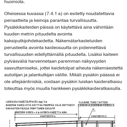
huomiota.
Oheisessa kuvassa (7.4.1 a) on esitetty noudatettavia
periaatteita ja keinoja parantaa turvallisuutta.
Pysäkkikaiteiden päissä on käytettävä aina vähintään
kuuden metrin pituudelta avointa
kaksiputkijohdekaidetta. Näkemätarkasteluiden
perusteella avointa kaideosuutta on pidennettävä
turvallisuuden edellyttämällä pituudella. Lisäksi kaiteen
pylväsväliä harvennetaan paremman näkyvyyden
saavuttamiseksi, jottei kaidetolpat aiheuta näkemäestettä
autoilijan ja jalankulkijan välille. Mikäli pysäkin päässä ei
ole allejääntiriskiä, voidaan pysäkin luiskan kaideratkaisu
toteuttaa myös muulla hankkeen pysäkkikaideratkaisulla.