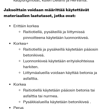
kaupunginosat, kuten Lielahti ja Hervanta.
Jaksoittain voidaan määrittää käytettävät
materiaalien laatutasot, jotka ovat:
Erittäin korkea
Raitiotiellä, pysäkeillä ja liittymissä
pinnoitteena käytetään luonnonkiveä.
Korkea+
Raitiotiellä ja pysäkeillä käytetään pääosin
betonikiveä.
Luonnonkiveä käytetään erityiskohteissa
harkiten.
Liittymäalueilla voidaan käyttää betonia ja
asfalttia.
Korkea
Raitiotiellä käytetään pääosin betonia tai
asfalttia tai nurmea.
Pysäkkialueilla käytetään betonikiveä .
Perus