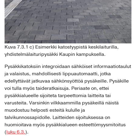
Kuva 7.3.1 c) Esimerkki katostyypistä keskilaiturilla,
yhdistelmälaituripysäkki Kaupin kampuksella.
Pysäkkikatoksiin integroidaan sähköiset informaatiotaulut
ja valaistus, mahdollisesti lippuautomaatti, jotka
edellyttävät jatkuvaa sähkönsyöttöä pysäkeille. Pysäkille
voi tulla myös taideratkaisuja. Periaate on, ettei
pysäkkialueelle sijoiteta tarpeettomia laitteita tai
varusteita. Varsinkin vilkkaammilla pysäkeillä näistä
muodostuu helposti esteitä kululle ja
talvikunnossapidolle. Laitteiden sijoituksessa on
huomioitava myös pysäkkialueen esteettömyysmitoitus
(
luku 6.3.
).