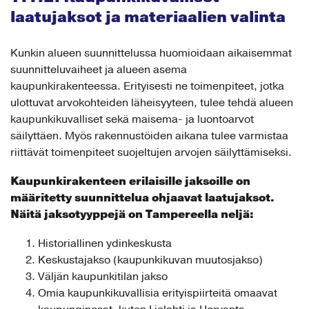
laatujaksot ja materiaalien valinta
Kunkin alueen suunnittelussa huomioidaan aikaisemmat
suunnitteluvaiheet ja alueen asema
kaupunkirakenteessa. Erityisesti ne toimenpiteet, jotka
ulottuvat arvokohteiden läheisyyteen, tulee tehdä alueen
kaupunkikuvalliset sekä maisema- ja luontoarvot
säilyttäen. Myös rakennustöiden aikana tulee varmistaa
riittävät toimenpiteet suojeltujen arvojen säilyttämiseksi.
Kaupunkirakenteen erilaisille jaksoille on
määritetty suunnittelua ohjaavat laatujaksot.
Näitä jaksotyyppejä on Tampereella neljä:
Historiallinen ydinkeskusta
Keskustajakso (kaupunkikuvan muutosjakso)
Väljän kaupunkitilan jakso
Omia kaupunkikuvallisia erityispiirteitä omaavat