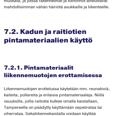
muokata, ja joissa rakennelmat ja toiminnot aiheuttavat
mahdollisimman vähän häiriötä asukkaille ja liikenteelle.
7.2. Kadun ja raitiotien
pintamateriaalien käyttö
7.2.1. Pintamateriaalit
liikennemuotojen erottamisessa
Liikennemuotojen erottelussa käytetään mm. reunakiviä,
kaiteita, pollareita ja erilaisia pintamateriaaleja. Niillä
osuuksilla, joilla raitiotie kulkee omalla kaistallaan,
Tampereella on päädytty käyttämään sepelirataa tai
viherrataa. Sekaliikennekaistalla voidaan käyttää