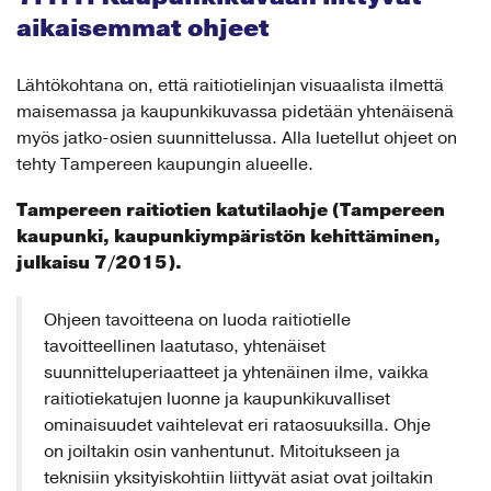
aikaisemmat ohjeet
Lähtökohtana on, että raitiotielinjan visuaalista ilmettä
maisemassa ja kaupunkikuvassa pidetään yhtenäisenä
myös jatko-osien suunnittelussa. Alla luetellut ohjeet on
tehty Tampereen kaupungin alueelle.
Tampereen raitiotien katutilaohje (Tampereen
kaupunki, kaupunkiympäristön kehittäminen,
julkaisu 7/2015).
Ohjeen tavoitteena on luoda raitiotielle
tavoitteellinen laatutaso, yhtenäiset
suunnitteluperiaatteet ja yhtenäinen ilme, vaikka
raitiotiekatujen luonne ja kaupunkikuvalliset
ominaisuudet vaihtelevat eri rataosuuksilla. Ohje
on joiltakin osin vanhentunut. Mitoitukseen ja
teknisiin yksityiskohtiin liittyvät asiat ovat joiltakin