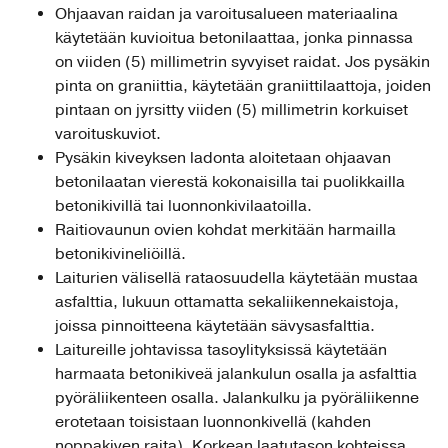
Ohjaavan raidan ja varoitusalueen materiaalina
käytetään kuvioitua betonilaattaa, jonka pinnassa
on viiden (5) millimetrin syvyiset raidat. Jos pysäkin
pinta on graniittia, käytetään graniittilaattoja, joiden
pintaan on jyrsitty viiden (5) millimetrin korkuiset
varoituskuviot.
Pysäkin kiveyksen ladonta aloitetaan ohjaavan
betonilaatan vierestä kokonaisilla tai puolikkailla
betonikivillä tai luonnonkivilaatoilla.
Raitiovaunun ovien kohdat merkitään harmailla
betonikivineliöillä.
Laiturien välisellä rataosuudella käytetään mustaa
asfalttia, lukuun ottamatta sekaliikennekaistoja,
joissa pinnoitteena käytetään sävysasfalttia.
Laitureille johtavissa tasoylityksissä käytetään
harmaata betonikiveä jalankulun osalla ja asfalttia
pyöräliikenteen osalla. Jalankulku ja pyöräliikenne
erotetaan toisistaan luonnonkivellä (kahden
noppakiven raita). Korkean laatutason kohteissa