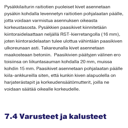
Pysäkkilaiturin raitiotien puoleiset kivet asennetaan
pysäkin kohdalla levennetyn raitiotien pohjalaatan päälle,
jotta voidaan varmistua asennuksen oikeasta
korkeustasosta. Pysäkkien paasikivet kiinnitetään
kiintoraidelaattaan neljällä RST-kierretangolla (16 mm),
joten kiintoraidelaatan tulee ulottua vähintään paasikiven
ulkoreunaan asti. Takareunalla kivet asennetaan
maakosteaan betoniin. Paasikivien päätyjen välinen ero
toisiinsa on liikuntasauman kohdalla 20 mm, muissa
kohdin 15 mm. Paasikivet asennetaan pohjalaatan päälle
kiila-ankkureilla siten, että kunkin kiven alapuolella on
harjaterästapit ja korkeudensäätömutterit, joilla ne
voidaan säätää oikealle korkeudelle.
7.4 Varusteet ja kalusteet