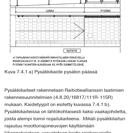
Kuva 7.4.1 a) Pysäkkikaide pysäkin päässä
Pysäkkikaiteet rakennetaan Raitiotieallianssin laatimien
rakennesuunnitelmien (4.8.20/16817/111R-115R)
mukaan. Kaidetyypit on esitetty kuvassa 7.4.1 b).
Pysäkkikaiteissa on lähtökohtaisesti kaksi vaakajohdetta,
joista alempi toimii nojailukaiteena. Mikäli pysäkkilaituri
rajautuu moottoriajoneuvojen käyttämään
liikennekaistaan, varustetaan kaide roiskesuojalla