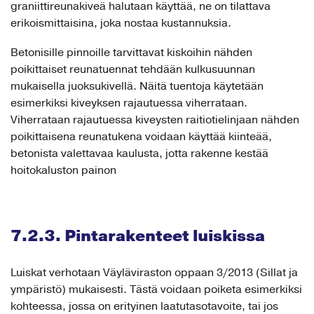
graniittireunakiveä halutaan käyttää, ne on tilattava
erikoismittaisina, joka nostaa kustannuksia.
Betonisille pinnoille tarvittavat kiskoihin nähden
poikittaiset reunatuennat tehdään kulkusuunnan
mukaisella juoksukivellä. Näitä tuentoja käytetään
esimerkiksi kiveyksen rajautuessa viherrataan.
Viherrataan rajautuessa kiveysten raitiotielinjaan nähden
poikittaisena reunatukena voidaan käyttää kiinteää,
betonista valettavaa kaulusta, jotta rakenne kestää
hoitokaluston painon
7.2.3. Pintarakenteet luiskissa
Luiskat verhotaan Väyläviraston oppaan 3/2013 (Sillat ja
ympäristö) mukaisesti. Tästä voidaan poiketa esimerkiksi
kohteessa, jossa on erityinen laatutasotavoite, tai jos