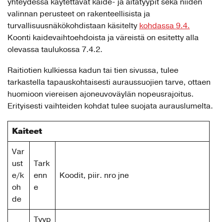
yhteydessä käytettävät kaide- ja aitatyypit sekä niiden
valinnan perusteet on rakenteellisista ja
turvallisuusnäkökohdistaan käsitelty
kohdassa 9.4.
Koonti kaidevaihtoehdoista ja väreistä on esitetty alla
olevassa taulukossa 7.4.2.
Raitiotien kulkiessa kadun tai tien sivussa, tulee
tarkastella tapauskohtaisesti auraussuojien tarve, ottaen
huomioon viereisen ajoneuvoväylän nopeusrajoitus.
Erityisesti vaihteiden kohdat tulee suojata aurauslumelta.
Kaiteet
Var
ust
Tark
e/k
enn
Koodit, piir. nro jne
oh
e
de
Tyyp