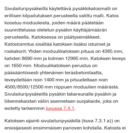
Sivulaituripysäkeillä käytettävä pysäkkikatosmalli on
erillisen kilpailutuksen perusteella valittu malli. Katos
koostuu moduuleista, joiden määrä päätetään
suunnittelussa oletetun pysäkin käyttäjämäärän
perusteella. Katoksessa on päätyseinäkkeet.
Katostoimitus sisältää katoksen lisäksi istuimet ja
roskakorit. Yhden moduulikatoksen pituus on 4385 mm,
kahden 8690 mm ja kolmen 12995 mm. Katoksen leveys
on 1650 mm. Moduulikatoksen perustus on
pääsääntöisesti yhtenäinen teräsbetonilaatta,
leveydeltään noin 1400 mm ja pituudeltaan noin
4500/8500/12500 mm riippuen moduulien määrästä.
Sivulaituripysäkeillä pysäkin takareunalle pysäkin ja
liikennekaistan väliin asennetaan suojakaide, joka on
esitetty tarkemmin
luvussa 7.4.1
.
Katoksen sijainti sivulaituripysäkillä (kuva 7.3.1 a)) on
ensisijaisesti ensimmäisen parioven kohdalla. Katosta ei