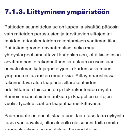
7.1.3. Liittyminen ympäristöön
Raitiotien suunnittelualue on kapea ja sisältää pääosin
vain raiteiden perustusten ja tarvittavien siltojen tai
muiden taitorakenteiden rakentamisen vaatiman tilan.
Raitiotien geometriavaatimukset sekä muut
yhteystarpeet aiheuttavat kuitenkin sen, että kiskolinjan
sovittaminen jo rakennettuun katutilaan ei useinkaan
onnistu ilman katujärjestelyjen ja kadun sekä muun
ympäristön tasausten muutoksia. Siltaympäristöissä
rakennettava alue laajenee siltarakenteiden
edellyttämien luiskausten ja tukirakenteiden myötä.
Samoin maanalaisten putkien ja kaapelien siirtojen
vuoksi työalue saattaa laajentua merkittävästi.
Pääperiaate on ennallistaa alueet laatutasoltaan nykyistä
tasoa vastaavaksi, ellei alueelle ole suunnitteilla muita
kaupunkirakenteen muutoksia tai merkittäviä