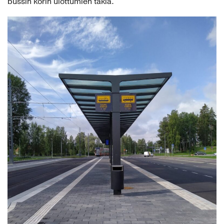
bussin korin ulottumien takia.