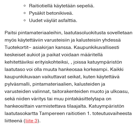
Raitiotiellä käytetään sepeliä.
Pysäkit betonikiveä.
Uudet väylät asfalttia.
Paitsi pintamateriaaleihin, laatutasoluokitusta sovelletaan
myös käytettäviin varusteisiin ja kalusteisiin yhdessä
Tuotekortit– asiakirjan kanssa. Kaupunkikuvallisesti
keskeiset aukiot ja paikat voidaan määritellä
kehitettäviksi erityiskohteiksi, , joissa katuympäristön
laatutaso voi olla muuta hankeosaa korkeampi. Kaikki
kaupunkikuvaan vaikuttavat seikat, kuten käytettävä
pylväsmalli, pintamateriaalien, kalusteiden ja
varusteiden valinnat, taitorakenteiden muoto ja ulkoasu,
sekä niiden väritys tai muu pintakäsittelytapa on
hankeosittain varmistettava tilaajalta. Katuympäristön
laatutasokartta Tampereen raitiotien 1. toteutusvaiheesta
liitteenä (
liite 3
).