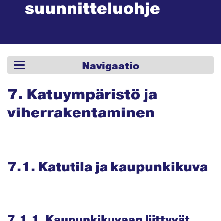
suunnit­teluohje
Navigaatio
7. Katuympäristö ja
viherrakentaminen
7.1. Katutila ja kaupunkikuva
7.1.1. Kaupunkikuvaan liittyvät