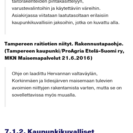
taitorakenteiden pintakäsittelyyn,
varustevalintoihin ja käytettäviin väreihin.
Asiakirjassa viitataan laatutasoltaan erilaisiin
kaupunkikuvallisiin jaksoihin, jotka on kuvattu alla.
Tampereen raitiotien niityt. Rakennustapaohje.
(Tampereen kaupunki/ProAgria Etelä-Suomi ry,
MKN Maisemapalvelut 21.6.2016)
Ohje on laadittu Hervannan valtaväylän,
Korkinmäen ja Iidesjärven maisemaan tulevien
avoimien niittyjen rakentamista varten, mutta se on
sovellettavissa myös muualla.
7.1.2. Kaupunkikuvalliset