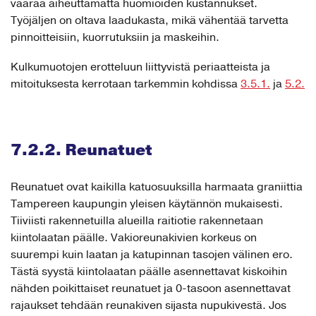
vaaraa aiheuttamatta huomioiden kustannukset.
Työjäljen on oltava laadukasta, mikä vähentää tarvetta
pinnoitteisiin, kuorrutuksiin ja maskeihin.
Kulkumuotojen erotteluun liittyvistä periaatteista ja
mitoituksesta kerrotaan tarkemmin kohdissa
3.5.1.
ja
5.2.
7.2.2. Reunatuet
Reunatuet ovat kaikilla katuosuuksilla harmaata graniittia
Tampereen kaupungin yleisen käytännön mukaisesti.
Tiiviisti rakennetuilla alueilla raitiotie rakennetaan
kiintolaatan päälle. Vakioreunakivien korkeus on
suurempi kuin laatan ja katupinnan tasojen välinen ero.
Tästä syystä kiintolaatan päälle asennettavat kiskoihin
nähden poikittaiset reunatuet ja 0-tasoon asennettavat
rajaukset tehdään reunakiven sijasta nupukivestä. Jos