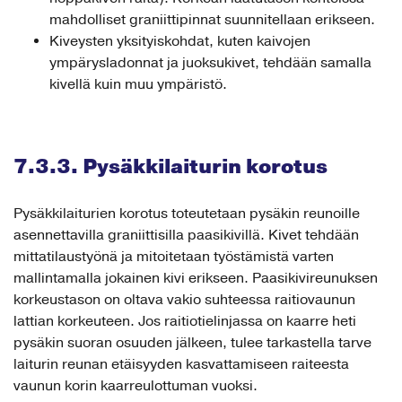
mahdolliset graniittipinnat suunnitellaan erikseen.
Kiveysten yksityiskohdat, kuten kaivojen
ympärysladonnat ja juoksukivet, tehdään samalla
kivellä kuin muu ympäristö.
7.3.3. Pysäkkilaiturin korotus
Pysäkkilaiturien korotus toteutetaan pysäkin reunoille
asennettavilla graniittisilla paasikivillä. Kivet tehdään
mittatilaustyönä ja mitoitetaan työstämistä varten
mallintamalla jokainen kivi erikseen. Paasikivireunuksen
korkeustason on oltava vakio suhteessa raitiovaunun
lattian korkeuteen. Jos raitiotielinjassa on kaarre heti
pysäkin suoran osuuden jälkeen, tulee tarkastella tarve
laiturin reunan etäisyyden kasvattamiseen raiteesta
vaunun korin kaarreulottuman vuoksi.