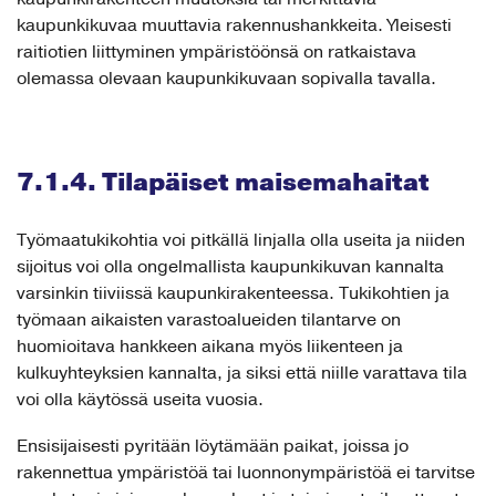
kaupunkikuvaa muuttavia rakennushankkeita. Yleisesti
raitiotien liittyminen ympäristöönsä on ratkaistava
olemassa olevaan kaupunkikuvaan sopivalla tavalla.
7.1.4. Tilapäiset maisemahaitat
Työmaatukikohtia voi pitkällä linjalla olla useita ja niiden
sijoitus voi olla ongelmallista kaupunkikuvan kannalta
varsinkin tiiviissä kaupunkirakenteessa. Tukikohtien ja
työmaan aikaisten varastoalueiden tilantarve on
huomioitava hankkeen aikana myös liikenteen ja
kulkuyhteyksien kannalta, ja siksi että niille varattava tila
voi olla käytössä useita vuosia.
Ensisijaisesti pyritään löytämään paikat, joissa jo
rakennettua ympäristöä tai luonnonympäristöä ei tarvitse