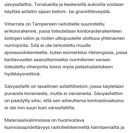
sävyasfalttia. Torialueilla ja keskeisillä aukioilla voidaan
käyttää asfaltin sijaan betoni- tai graniittikiveystä.
Viherrata on Tampereen raitiotielle suunniteltu
erikoisrakenne, jossa toteutetaan kiintoraiderakenteen
kiskojen väliin ja niiden ulkopuolelle ulottuva yhtenäinen
nurmipinta. Sitä ei ole tarkoitettu muulle
ajoneuvoliikenteelle, kuten esimerkiksi Helsingissä, jossa
kantavuuden saavuttamiseksi nurmikivien varaan
toteutettu viherpinta toimii myös pelastuslaitoksen
hyökkäysreittinä.
Sävyasfaltti on tavallinen asfalttibetoni, jossa käytetään
punaista kiviainesta, mutta ei väriaineita. Sävyasfalttiin
on päädytty siksi, että sen aiheuttama kontrastivaikutus
ei ole niin suuri kuin väriasfaltilla.
Materiaalivalinnoissa on huomioitava
kunnossapidettävyys raitiotieliikennettä häiritsemättä ja