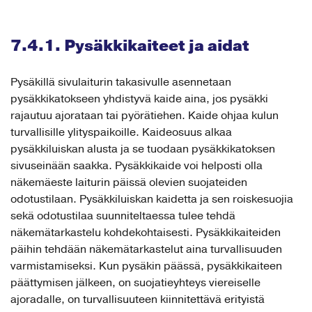
7.4.1. Pysäkkikaiteet ja aidat
Pysäkillä sivulaiturin takasivulle asennetaan
pysäkkikatokseen yhdistyvä kaide aina, jos pysäkki
rajautuu ajorataan tai pyörätiehen. Kaide ohjaa kulun
turvallisille ylityspaikoille. Kaideosuus alkaa
pysäkkiluiskan alusta ja se tuodaan pysäkkikatoksen
sivuseinään saakka. Pysäkkikaide voi helposti olla
näkemäeste laiturin päissä olevien suojateiden
odotustilaan. Pysäkkiluiskan kaidetta ja sen roiskesuojia
sekä odotustilaa suunniteltaessa tulee tehdä
näkemätarkastelu kohdekohtaisesti. Pysäkkikaiteiden
päihin tehdään näkemätarkastelut aina turvallisuuden
varmistamiseksi. Kun pysäkin päässä, pysäkkikaiteen
päättymisen jälkeen, on suojatieyhteys viereiselle
ajoradalle, on turvallisuuteen kiinnitettävä erityistä