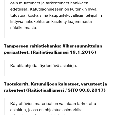
osin muuttuneet ja tarkentuneet hankkeen
edetessä. Katutilaohjeeseen on kuitenkin hyvä
tutustua, koska siinä kaupunkikuvallisiin tekijöihin
liittyviä näkökohtia on käsitelty laajemmasta
näkökulmasta.
Tampereen raitiotiehanke: Vihersuunnittelun
periaatteet. (Raitiotieallianssi 19.1.2016)
Katutilaohjetta täydentävä asiakirja.
Tuotekortit. Katumiljöön kalusteet, varusteet ja
rakenteet (Raitiotieallianssi / SITO 30.8.2017)
Käytettävien materiaalien valintaan tarkoitettu
asiakirja, jossa on ohjeistus esimerkiksi