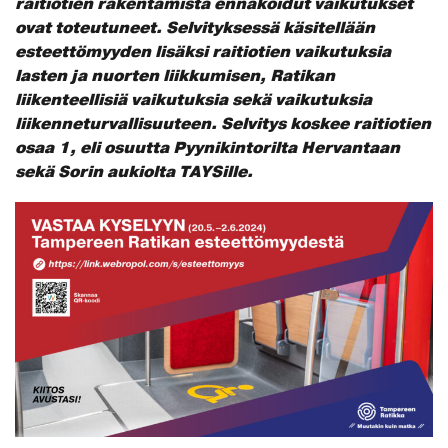
raitiotien rakentamista ennakoidut vaikutukset
ovat toteutuneet. Selvityksessä käsitellään
esteettömyyden lisäksi raitiotien vaikutuksia
lasten ja nuorten liikkumisen, Ratikan
liikenteellisiä vaikutuksia sekä vaikutuksia
liikenneturvallisuuteen. Selvitys koskee raitiotien
osaa 1, eli osuutta Pyynikintorilta Hervantaan
sekä Sorin aukiolta TAYSille.