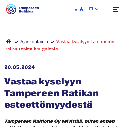
Siirry sisältöön
A
FI
A
Ajankohtaista
Vastaa kyselyyn Tampereen
Ratikan esteettömyydestä
20.05.2024
Vastaa kyselyyn
Tampereen Ratikan
esteettömyydestä
Tampereen Raitiotie Oy selvittää, miten ennen