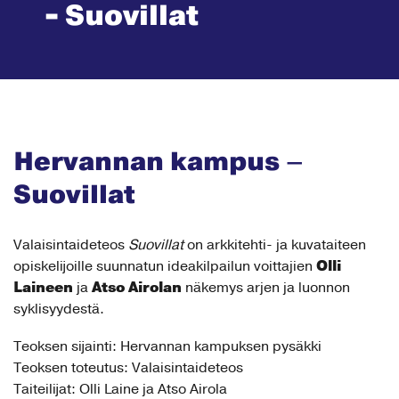
- Suovillat
Hervannan kampus –
Suovillat
Valaisintaideteos
Suovillat
on arkkitehti- ja kuvataiteen
Olli
opiskelijoille suunnatun ideakilpailun voittajien
Laineen
Atso Airolan
ja
näkemys arjen ja luonnon
syklisyydestä.
Teoksen sijainti: Hervannan kampuksen pysäkki
Teoksen toteutus: Valaisintaideteos
Taiteilijat: Olli Laine ja Atso Airola