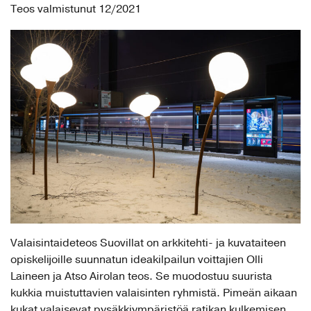
Teos valmistunut 12/2021
Valaisintaideteos Suovillat on arkkitehti- ja kuvataiteen
opiskelijoille suunnatun ideakilpailun voittajien Olli
Laineen ja Atso Airolan teos. Se muodostuu suurista
kukkia muistuttavien valaisinten ryhmistä. Pimeän aikaan
kukat valaisevat pysäkkiympäristöä ratikan kulkemisen