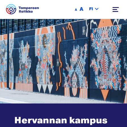
Siirry sisältöön
A
FI
A
Hervannan kampus