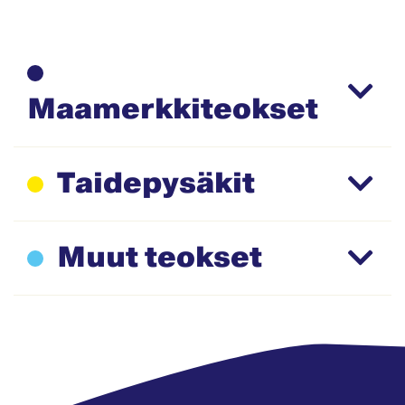
Maamerkkiteokset
Taidepysäkit
Muut teokset