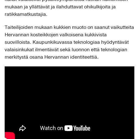
mukaan ja yllättävät ja ilahduttavat ohikulkijoita ja
ratikkamatkustajia.
Taiteilijoiden mukaan kukkien muoto on saanut vaikutteita
Hervannan kosteikkojen valkoisena kukkivista
suovilloista. Kaupunkikuvassa teknologiaa hyödyntävät
valaisinkukat ilmentävät sekä luonnon että teknologian
merkitystä osana Hervannan identiteettiä.