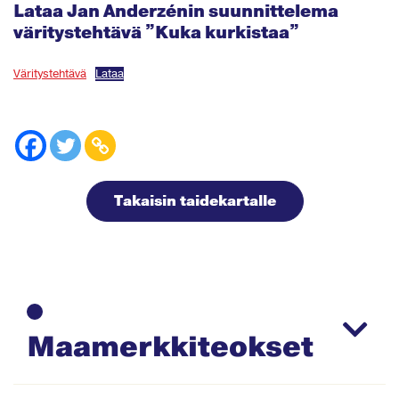
Lataa Jan Anderzénin suunnittelema
väritystehtävä ”Kuka kurkistaa”
Väritystehtävä
Lataa
Takaisin taidekartalle
Maamerkkiteokset