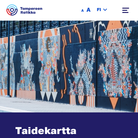
Siirry sisältöön
A
FI
A
Taidekartta