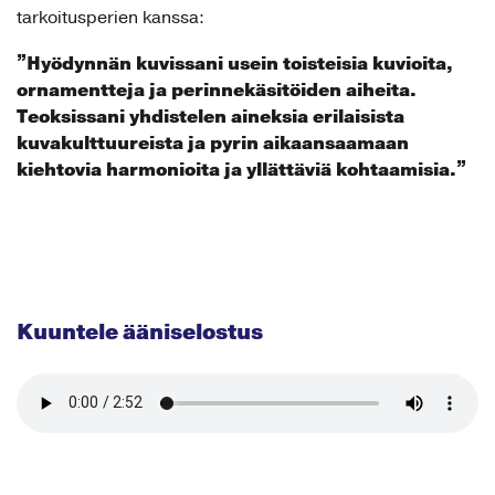
tarkoitusperien kanssa:
”Hyödynnän kuvissani usein toisteisia kuvioita,
ornamentteja ja perinnekäsitöiden aiheita.
Teoksissani yhdistelen aineksia erilaisista
kuvakulttuureista ja pyrin aikaansaamaan
kiehtovia harmonioita ja yllättäviä kohtaamisia.”
Kuuntele ääniselostus