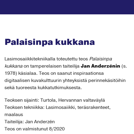
Palaisinpa kukkana
Lasimosaiikkitekniikalla toteutettu teos
Palaisinpa
Jan Anderzénin
kukkana
on tamperelaisen taiteilija
(s.
1978) käsialaa. Teos on saanut inspiraationsa
digitaalisen kuvakulttuurin yhteyksistä perinnekäsitöihin
sekä tuoreesta kukkatutkimuksesta.
Teoksen sijainti: Turtola, Hervannan valtaväylä
Teoksen tekniikka: Lasimosaiikki, teräsrakenteet,
maalaus
Taiteilija: Jan Anderzén
Teos on valmistunut 8/2020