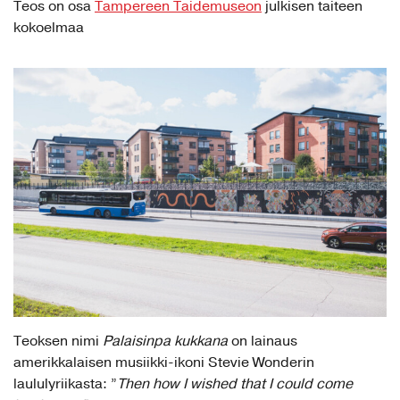
Teos on osa
Tampereen Taidemuseon
julkisen taiteen
kokoelmaa
Teoksen nimi
Palaisinpa kukkana
on lainaus
amerikkalaisen musiikki-ikoni Stevie Wonderin
laululyriikasta: ”
Then how I wished that I could come