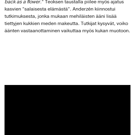
back as a flower.
” Teoksen taustalla piilee myös ajatus
kasvien ”salaisesta elämästä”. Anderzén kiinnostui
tutkimuksesta, jonka mukaan mehiläisten ääni lisää
tiettyjen kukkien meden makeutta. Tutkijat kysyvät, voiko
äänten vastaanottaminen vaikuttaa myös kukan muotoon.