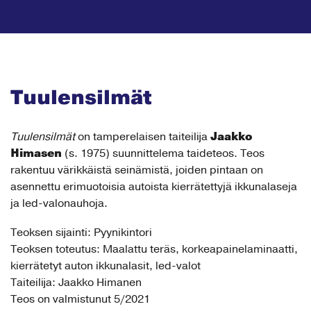
Tuulensilmät
Jaakko
Tuulensilmät
on tamperelaisen taiteilija
Himasen
(s. 1975) suunnittelema taideteos. Teos
rakentuu värikkäistä seinämistä, joiden pintaan on
asennettu erimuotoisia autoista kierrätettyjä ikkunalaseja
ja led-valonauhoja.
Teoksen sijainti: Pyynikintori
Teoksen toteutus: Maalattu teräs, korkeapainelaminaatti,
kierrätetyt auton ikkunalasit, led-valot
Taiteilija: Jaakko Himanen
Teos on valmistunut 5/2021