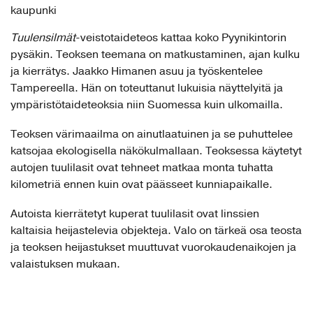
kaupunki
Tuulensilmät
-veistotaideteos kattaa koko Pyynikintorin
pysäkin. Teoksen teemana on matkustaminen, ajan kulku
ja kierrätys. Jaakko Himanen asuu ja työskentelee
Tampereella. Hän on toteuttanut lukuisia näyttelyitä ja
ympäristötaideteoksia niin Suomessa kuin ulkomailla.
Teoksen värimaailma on ainutlaatuinen ja se puhuttelee
katsojaa ekologisella näkökulmallaan. Teoksessa käytetyt
autojen tuulilasit ovat tehneet matkaa monta tuhatta
kilometriä ennen kuin ovat päässeet kunniapaikalle.
Autoista kierrätetyt kuperat tuulilasit ovat linssien
kaltaisia heijastelevia objekteja. Valo on tärkeä osa teosta
ja teoksen heijastukset muuttuvat vuorokaudenaikojen ja
valaistuksen mukaan.