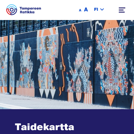
Siirry sisältöön
A
FI
A
Taidekartta