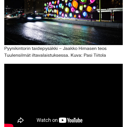
Pyynikintorin taidepysäkki – Jaakko Himasen teos
Tuulensilmät iltavalaistuksessa. Kuva: Pasi Tiitola