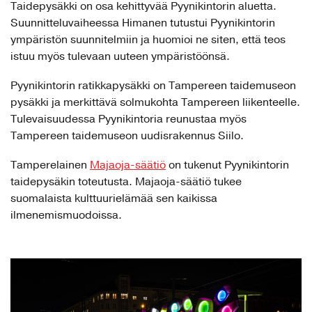
Taidepysäkki on osa kehittyvää Pyynikintorin aluetta.
Suunnitteluvaiheessa Himanen tutustui Pyynikintorin
ympäristön suunnitelmiin ja huomioi ne siten, että teos
istuu myös tulevaan uuteen ympäristöönsä.
Pyynikintorin ratikkapysäkki on Tampereen taidemuseon
pysäkki ja merkittävä solmukohta Tampereen liikenteelle.
Tulevaisuudessa Pyynikintoria reunustaa myös
Tampereen taidemuseon uudisrakennus Siilo.
Tamperelainen
Majaoja-säätiö
on tukenut Pyynikintorin
taidepysäkin toteutusta. Majaoja-säätiö tukee
suomalaista kulttuurielämää sen kaikissa
ilmenemismuodoissa.