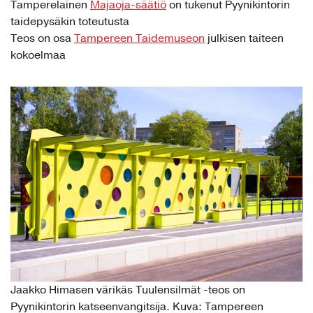
Tamperelainen
Majaoja-säätiö
on tukenut Pyynikintorin
taidepysäkin toteutusta
Teos on osa
Tampereen Taidemuseon
julkisen taiteen
kokoelmaa
Jaakko Himasen värikäs Tuulensilmät -teos on
Pyynikintorin katseenvangitsija. Kuva: Tampereen