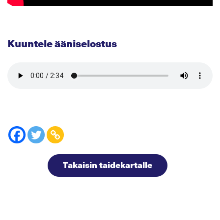
Kuuntele ääniselostus
Takaisin taidekartalle