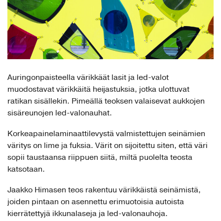
Auringonpaisteella värikkäät lasit ja led-valot
muodostavat värikkäitä heijastuksia, jotka ulottuvat
ratikan sisällekin. Pimeällä teoksen valaisevat aukkojen
sisäreunojen led-valonauhat.
Korkeapainelaminaattilevystä valmistettujen seinämien
väritys on lime ja fuksia. Värit on sijoitettu siten, että väri
sopii taustaansa riippuen siitä, miltä puolelta teosta
katsotaan.
Jaakko Himasen teos rakentuu värikkäistä seinämistä,
joiden pintaan on asennettu erimuotoisia autoista
kierrätettyjä ikkunalaseja ja led-valonauhoja.