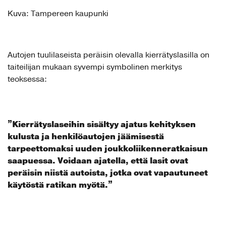
Kuva: Tampereen kaupunki
Autojen tuulilaseista peräisin olevalla kierrätyslasilla on
taiteilijan mukaan syvempi symbolinen merkitys
teoksessa:
”Kierrätyslaseihin sisältyy ajatus kehityksen
kulusta ja henkilöautojen jäämisestä
tarpeettomaksi uuden joukkoliikenneratkaisun
saapuessa. Voidaan ajatella, että lasit ovat
peräisin niistä autoista, jotka ovat vapautuneet
käytöstä ratikan myötä.”