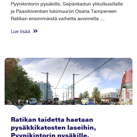
Pyynikintorin pysäkille, Sepänkadun ylikulkusillalle
ja Paasikiventien tukimuuriin Osana Tampereen
Ratikan ensimmäistä vaihetta avoimella ...
Lue lisää
Ratikan taidetta haetaan
pysäkkikatosten laseihin,
Pyynikintorin pysäkille,