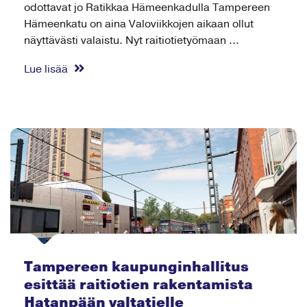
odottavat jo Ratikkaa Hämeenkadulla Tampereen
Hämeenkatu on aina Valoviikkojen aikaan ollut
näyttävästi valaistu. Nyt raitiotietyömaan ...
Lue lisää
Tampereen kaupunginhallitus
esittää raitiotien rakentamista
Hatanpään valtatielle