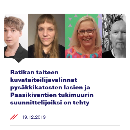
Ratikan taiteen
kuvataiteilijavalinnat
pysäkkikatosten lasien ja
Paasikiventien tukimuurin
suunnittelijoiksi on tehty
19.12.2019