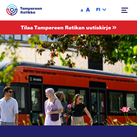
Siirry sisältöön
A
FI
A
Tilaa Tampereen Ratikan uutiskirje