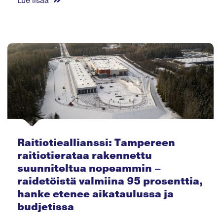
Lue lisää
Raitiotieallianssi: Tampereen
raitiotierataa rakennettu
suunniteltua nopeammin –
raidetöistä valmiina 95 prosenttia,
hanke etenee aikataulussa ja
budjetissa